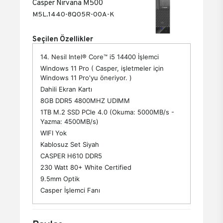
Casper Nirvana M500
M5L.1440-8Q05R-00A-K
Seçilen Özellikler
14. Nesil Intel® Core™ i5 14400 İşlemci
Windows 11 Pro ( Casper, işletmeler için
Windows 11 Pro'yu öneriyor. )
Dahili Ekran Kartı
8GB DDR5 4800MHZ UDIMM
1TB M.2 SSD PCle 4.0 (Okuma: 5000MB/s -
Yazma: 4500MB/s)
WIFI Yok
Kablosuz Set Siyah
CASPER H610 DDR5
230 Watt 80+ White Certified
9.5mm Optik
Casper İşlemci Fanı