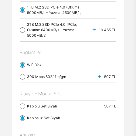
1TB M.2 SSD PCle 4.0 (Okuma:
5000MB/s - Yazma: 4500MB/s)
2TB M.2 SSD PCle 4.0 (PCle;
Okuma: 6400MB/s - Yazma:
10.465 TL
5000MB/s)
Bağlantılar
WIFI Yok
300 Mbps 802.11 b/g/n
507 TL
Klavye – Mouse Set
Kablolu Set Siyah
507 TL
Kablosuz Set Siyah
Anakart