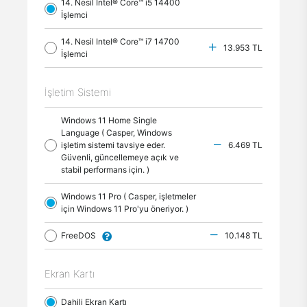
14. Nesil Intel® Core™ i5 14400
İşlemci
14. Nesil Intel® Core™ i7 14700
13.953 TL
İşlemci
İşletim Sistemi
Windows 11 Home Single
Language ( Casper, Windows
işletim sistemi tavsiye eder.
6.469 TL
Güvenli, güncellemeye açık ve
stabil performans için. )
Windows 11 Pro ( Casper, işletmeler
için Windows 11 Pro'yu öneriyor. )
FreeDOS
10.148 TL
Ekran Kartı
Dahili Ekran Kartı