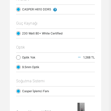
CASPER H610 DDR5
Güç Kaynağı
230 Watt 80+ White Certified
Optik
Optik Yok
1.268 TL
9.5mm Optik
Soğutma Sistemi
Casper İşlemci Fanı