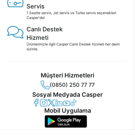
Servis
1 Saatte servis, Jet servis ve Turbo servis seçenekleri
Casper'da!
Canlı Destek
Hizmeti
Ürünlerinizle ilgili Casper Canlı Destek hizmeti her daim
sizinle.
Müşteri Hizmetleri
(0850) 250 77 77
Sosyal Medyada Casper
Casper Facebook
Casper Instagram
Casper Twitter
Casper LinkedIn
Casper YouTube
Casper TikTok
Mobil Uygulama