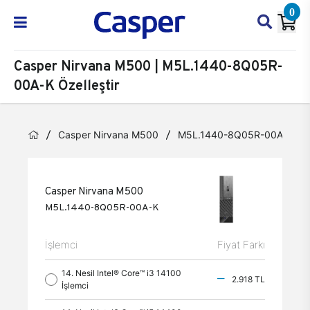
0
Casper Nirvana M500 | M5L.1440-8Q05R-
00A-K Özelleştir
Casper Nirvana M500
M5L.1440-8Q05R-00A-K
Casper Nirvana M500
M5L.1440-8Q05R-00A-K
İşlemci
Fiyat Farkı
14. Nesil Intel® Core™ i3 14100
2.918 TL
İşlemci