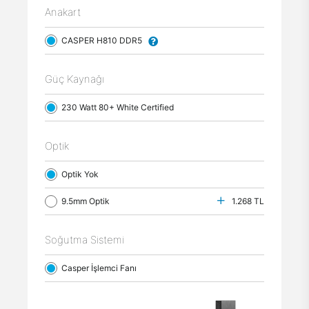
Anakart
CASPER H810 DDR5
Güç Kaynağı
230 Watt 80+ White Certified
Optik
Optik Yok
9.5mm Optik
1.268 TL
Soğutma Sistemi
Casper İşlemci Fanı