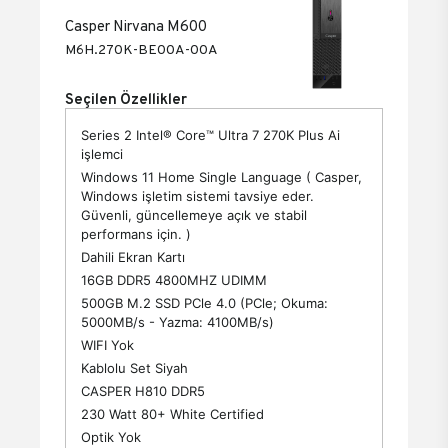
Casper Nirvana M600
M6H.270K-BE00A-00A
Seçilen Özellikler
Series 2 Intel® Core™ Ultra 7 270K Plus Ai
işlemci
Windows 11 Home Single Language ( Casper,
Windows işletim sistemi tavsiye eder.
Güvenli, güncellemeye açık ve stabil
performans için. )
Dahili Ekran Kartı
16GB DDR5 4800MHZ UDIMM
500GB M.2 SSD PCle 4.0 (PCle; Okuma:
5000MB/s - Yazma: 4100MB/s)
WIFI Yok
Kablolu Set Siyah
CASPER H810 DDR5
230 Watt 80+ White Certified
Optik Yok