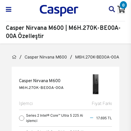
0
Casper Nirvana M600 | M6H.270K-BE00A-
00A Özelleştir
Casper Nirvana M600
M6H.270K-BE00A-00A
Öz
Casper Nirvana M600
M6H.270K-BE00A-00A
İşlemci
Fiyat Farkı
Series 2 Intel® Core™ Ultra 5 225 Ai
17.695 TL
işlemci