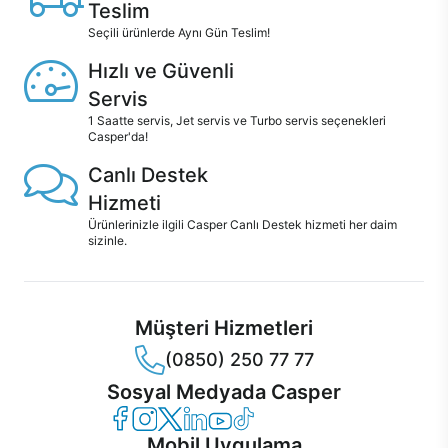
Teslim
Seçili ürünlerde Aynı Gün Teslim!
Hızlı ve Güvenli
Servis
1 Saatte servis, Jet servis ve Turbo servis seçenekleri
Casper'da!
Canlı Destek
Hizmeti
Ürünlerinizle ilgili Casper Canlı Destek hizmeti her daim
sizinle.
Müşteri Hizmetleri
(0850) 250 77 77
Sosyal Medyada Casper
Casper Facebook
Casper Instagram
Casper Twitter
Casper LinkedIn
Casper YouTube
Casper TikTok
Mobil Uygulama