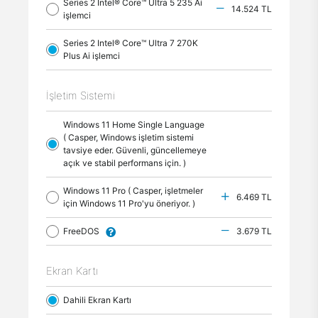
Series 2 Intel® Core™ Ultra 5 235 Ai
14.524 TL
işlemci
Series 2 Intel® Core™ Ultra 7 270K
Plus Ai işlemci
İşletim Sistemi
Windows 11 Home Single Language
( Casper, Windows işletim sistemi
tavsiye eder. Güvenli, güncellemeye
açık ve stabil performans için. )
Windows 11 Pro ( Casper, işletmeler
6.469 TL
için Windows 11 Pro'yu öneriyor. )
FreeDOS
3.679 TL
Ekran Kartı
Dahili Ekran Kartı