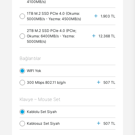
4100MB/s)
1TB M.2 SSD PCle 4.0 (Okuma:
1.903 TL
5000MB/s - Yazma: 4500MB/s)
2TB M.2 SSD PCle 4.0 (PCle;
Okuma: 6400MB/s - Yazma:
12.368 TL
5000MB/s)
Bağlantılar
WIFI Yok
300 Mbps 802.11 b/g/n
507 TL
Klavye – Mouse Set
Kablolu Set Siyah
Kablosuz Set Siyah
507 TL