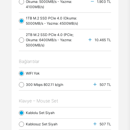
Okuma: 5000MB/s - Yazma:
1.903 TL
4100MB/s)
1TB M.2 SSD PCle 4.0 (Okuma:
5000MB/s - Yazma: 4500MB/s)
2TB M.2 SSD PCle 4.0 (PCle;
Okuma: 6400MB/s - Yazma:
10.465 TL
5000MB/s)
Bağlantılar
WIFI Yok
300 Mbps 802.11 b/g/n
507 TL
Klavye – Mouse Set
Kablolu Set Siyah
Kablosuz Set Siyah
507 TL