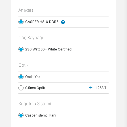
Anakart
CASPER H810 DDR5
Güç Kaynağı
230 Watt 80+ White Certified
Optik
Optik Yok
9.5mm Optik
1.268 TL
Soğutma Sistemi
Casper İşlemci Fanı