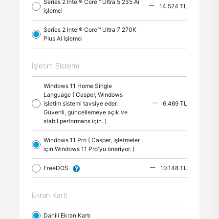
Series 2 Intel® Core™ Ultra 5 235 Ai
14.524 TL
işlemci
Series 2 Intel® Core™ Ultra 7 270K
Plus Ai işlemci
İşletim Sistemi
Windows 11 Home Single
Language ( Casper, Windows
işletim sistemi tavsiye eder.
6.469 TL
Güvenli, güncellemeye açık ve
stabil performans için. )
Windows 11 Pro ( Casper, işletmeler
için Windows 11 Pro'yu öneriyor. )
FreeDOS
10.148 TL
Ekran Kartı
Dahili Ekran Kartı