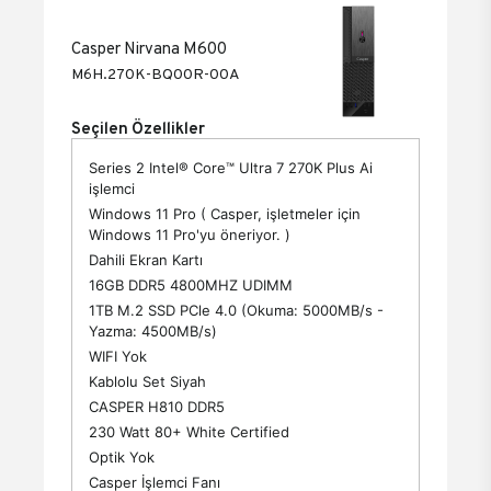
Casper Nirvana M600
M6H.270K-BQ00R-00A
Seçilen Özellikler
Series 2 Intel® Core™ Ultra 7 270K Plus Ai
işlemci
Windows 11 Pro ( Casper, işletmeler için
Windows 11 Pro'yu öneriyor. )
Dahili Ekran Kartı
16GB DDR5 4800MHZ UDIMM
1TB M.2 SSD PCle 4.0 (Okuma: 5000MB/s -
Yazma: 4500MB/s)
WIFI Yok
Kablolu Set Siyah
CASPER H810 DDR5
230 Watt 80+ White Certified
Optik Yok
Casper İşlemci Fanı