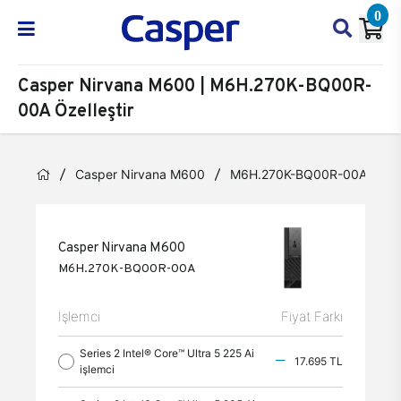
0
Casper Nirvana M600 | M6H.270K-BQ00R-
00A Özelleştir
Casper Nirvana M600
M6H.270K-BQ00R-00A
Ö
Casper Nirvana M600
M6H.270K-BQ00R-00A
İşlemci
Fiyat Farkı
Series 2 Intel® Core™ Ultra 5 225 Ai
17.695 TL
işlemci