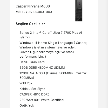
Casper Nirvana M600
M6H.270K-DC00A-00A
Seçilen Özellikler
Series 2 Intel® Core™ Ultra 7 270K Plus Ai
işlemci
Windows 11 Home Single Language ( Casper,
Windows işletim sistemi tavsiye eder.
Güvenli, güncellemeye açık ve stabil
performans için. )
Dahili Ekran Kartı
32GB DDR5 4800MHZ UDIMM
120GB SATA SSD (Okuma: 560MB/s - Yazma:
500MB/s)
WIFI Yok
Kablolu Set Siyah
CASPER H810 DDR5
230 Watt 80+ White Certified
Optik Yok