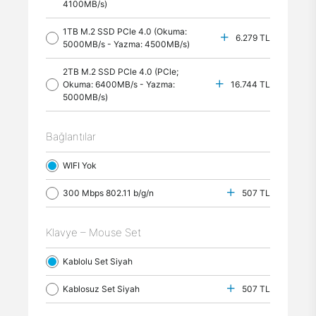
4100MB/s)
1TB M.2 SSD PCle 4.0 (Okuma:
6.279 TL
5000MB/s - Yazma: 4500MB/s)
2TB M.2 SSD PCle 4.0 (PCle;
Okuma: 6400MB/s - Yazma:
16.744 TL
5000MB/s)
Bağlantılar
WIFI Yok
300 Mbps 802.11 b/g/n
507 TL
Klavye – Mouse Set
Kablolu Set Siyah
Kablosuz Set Siyah
507 TL