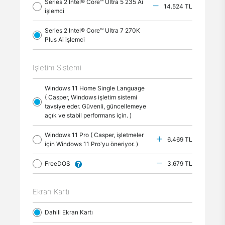
Series 2 Intel® Core™ Ultra 5 235 Ai
14.524 TL
işlemci
Series 2 Intel® Core™ Ultra 7 270K
Plus Ai işlemci
İşletim Sistemi
Windows 11 Home Single Language
( Casper, Windows işletim sistemi
tavsiye eder. Güvenli, güncellemeye
açık ve stabil performans için. )
Windows 11 Pro ( Casper, işletmeler
6.469 TL
için Windows 11 Pro'yu öneriyor. )
FreeDOS
3.679 TL
Ekran Kartı
Dahili Ekran Kartı