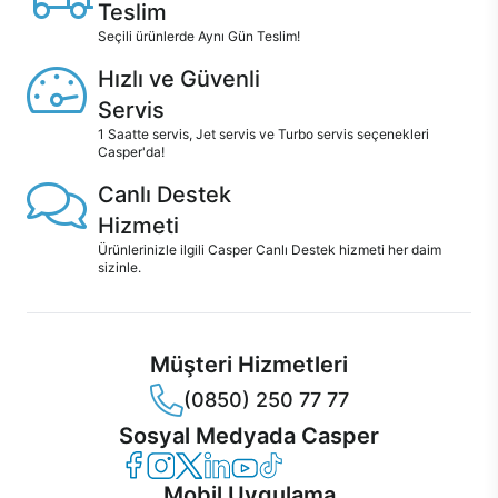
Teslim
Seçili ürünlerde Aynı Gün Teslim!
Hızlı ve Güvenli
Servis
1 Saatte servis, Jet servis ve Turbo servis seçenekleri
Casper'da!
Canlı Destek
Hizmeti
Ürünlerinizle ilgili Casper Canlı Destek hizmeti her daim
sizinle.
Müşteri Hizmetleri
(0850) 250 77 77
Sosyal Medyada Casper
Casper Facebook
Casper Instagram
Casper Twitter
Casper LinkedIn
Casper YouTube
Casper TikTok
Mobil Uygulama