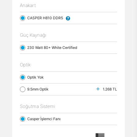
Anakart
CASPER H810 DDR5
Güç Kaynağı
230 Watt 80+ White Certified
Optik
Optik Yok
9.5mm Optik
1.268 TL
Soğutma Sistemi
Casper İşlemci Fanı