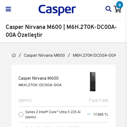
0
Casper Nirvana M600 | M6H.270K-DC00A-
00A Özelleştir
Casper Nirvana M600
M6H.270K-DC00A-00A
Ö
Casper Nirvana M600
M6H.270K-DC00A-00A
İşlemci
Fiyat Farkı
Series 2 Intel® Core™ Ultra 5 225 Ai
17.695 TL
işlemci