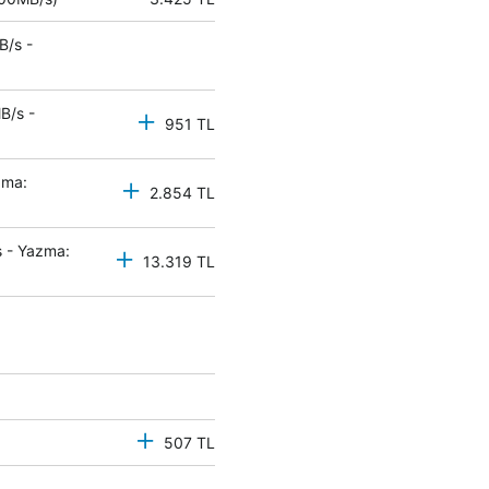
B/s -
B/s -
951 TL
zma:
2.854 TL
 - Yazma:
13.319 TL
507 TL