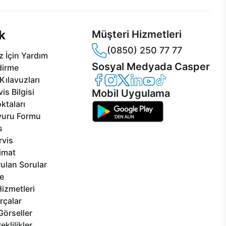
k
Müşteri Hizmetleri
(0850) 250 77 77
 İçin Yardım
Sosyal Medyada Casper
dirme
Casper Facebook
Casper Instagram
Casper Twitter
Casper LinkedIn
Casper YouTube
Casper TikTok
Kılavuzları
is Bilgisi
Mobil Uygulama
ktaları
vuru Formu
s
rvis
limat
ulan Sorular
e
izmetleri
rçalar
Görseller
eklilikler