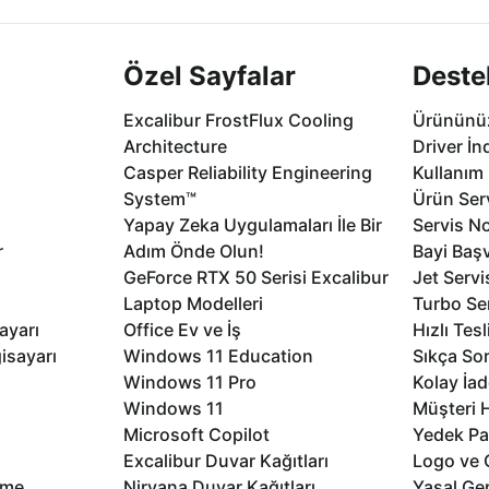
Özel Sayfalar
Deste
Excalibur FrostFlux Cooling
Ürününüz
Architecture
Driver İn
Casper Reliability Engineering
Kullanım 
System™
Ürün Serv
Yapay Zeka Uygulamaları İle Bir
Servis No
r
Adım Önde Olun!
Bayi Baş
GeForce RTX 50 Serisi Excalibur
Jet Servi
Laptop Modelleri
Turbo Se
ayarı
Office Ev ve İş
Hızlı Tes
isayarı
Windows 11 Education
Sıkça Sor
Windows 11 Pro
Kolay İad
Windows 11
Müşteri H
Microsoft Copilot
Yedek Pa
Excalibur Duvar Kağıtları
Logo ve 
rme
Nirvana Duvar Kağıtları
Yasal Ger