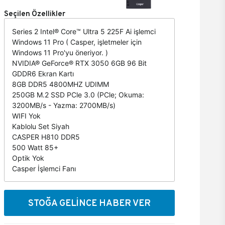
Seçilen Özellikler
Series 2 Intel® Core™ Ultra 5 225F Ai işlemci
Windows 11 Pro ( Casper, işletmeler için
Windows 11 Pro'yu öneriyor. )
NVIDIA® GeForce® RTX 3050 6GB 96 Bit
GDDR6 Ekran Kartı
8GB DDR5 4800MHZ UDIMM
250GB M.2 SSD PCle 3.0 (PCle; Okuma:
3200MB/s - Yazma: 2700MB/s)
WIFI Yok
Kablolu Set Siyah
CASPER H810 DDR5
500 Watt 85+
Optik Yok
Casper İşlemci Fanı
STOĞA GELİNCE HABER VER