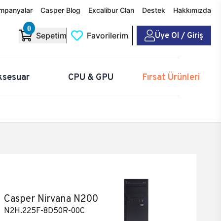
mpanyalar
Casper Blog
Excalibur Clan
Destek
Hakkımızda
0
Üye Ol / Giriş
Sepetim
Favorilerim
ksesuar
CPU & GPU
Fırsat Ürünleri
Casper Nirvana N200
N2H.225F-8D50R-00C