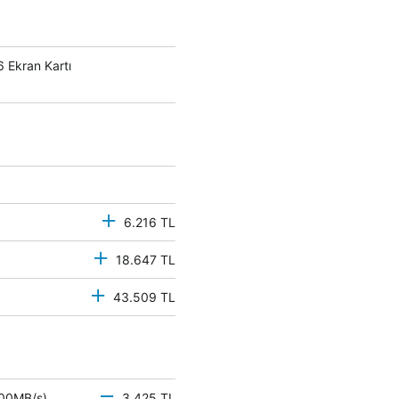
Ekran Kartı
6.216 TL
18.647 TL
43.509 TL
 500MB/s)
3.425 TL