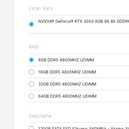
Ekran Kartı
NVIDIA® GeForce® RTX 3050 6GB 96 Bit GDDR6 
RAM
8GB DDR5 4800MHZ UDIMM
16GB DDR5 4800MHZ UDIMM
32GB DDR5 4800MHZ UDIMM
64GB DDR5 4800MHZ UDIMM
Depolama
120GB SATA SSD (Okuma: 560MB/s - Yazma: