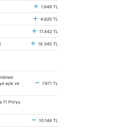
1.649 TL
4.820 TL
17.442 TL
mci
19.345 TL
Windows
eye açık ve
7.611 TL
s 11 Pro'yu
10.148 TL