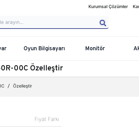
Kurumsal Çözümler
Ka
yar
Oyun Bilgisayarı
Monitör
A
0R-00C Özelleştir
0C
Özelleştir
Fiyat Farkı