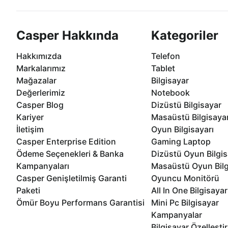
Casper Hakkında
Kategoriler
Hakkımızda
Telefon
Markalarımız
Tablet
Mağazalar
Bilgisayar
Değerlerimiz
Notebook
Casper Blog
Dizüstü Bilgisayar
Kariyer
Masaüstü Bilgisaya
İletişim
Oyun Bilgisayarı
Casper Enterprise Edition
Gaming Laptop
Ödeme Seçenekleri & Banka
Dizüstü Oyun Bilgis
Kampanyaları
Masaüstü Oyun Bilg
Casper Genişletilmiş Garanti
Oyuncu Monitörü
Paketi
All In One Bilgisayar
Ömür Boyu Performans Garantisi
Mini Pc Bilgisayar
Kampanyalar
Bilgisayar Özelleşti