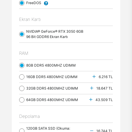
FreeDOS
Ekran Kartı
NVIDIA® GeForce® RTX 3050 6GB
96 Bit GDDR6 Ekran Kartı
RAM
8GB DDR5 4800MHZ UDIMM
16GB DDR5 4800MHZ UDIMM
6.216 TL
32GB DDR5 4800MHZ UDIMM
18.647 TL
64GB DDR5 4800MHZ UDIMM
43.509 TL
Depolama
120GB SATA SSD (Okuma:
16.744 TL