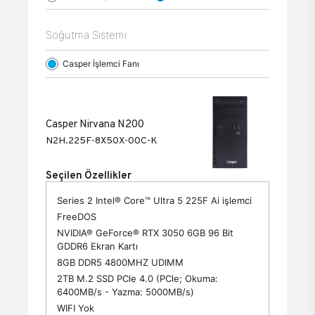
Soğutma Sistemi
Casper İşlemci Fanı
Casper Nirvana N200
N2H.225F-8X50X-00C-K
Seçilen Özellikler
Series 2 Intel® Core™ Ultra 5 225F Ai işlemci
FreeDOS
NVIDIA® GeForce® RTX 3050 6GB 96 Bit
GDDR6 Ekran Kartı
8GB DDR5 4800MHZ UDIMM
2TB M.2 SSD PCle 4.0 (PCle; Okuma:
6400MB/s - Yazma: 5000MB/s)
WIFI Yok