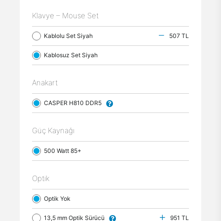
Klavye – Mouse Set
Kablolu Set Siyah
507 TL
Kablosuz Set Siyah
Anakart
CASPER H810 DDR5
Güç Kaynağı
500 Watt 85+
Optik
Optik Yok
13,5 mm Optik Sürücü
951 TL