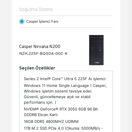
Soğutma Sistemi
Casper İşlemci Fanı
Casper Nirvana N200
N2H.225F-BQ50A-00C-K
Seçilen Özellikler
Series 2 Intel® Core™ Ultra 5 225F Ai işlemci
Windows 11 Home Single Language ( Casper,
Windows işletim sistemi tavsiye eder.
Güvenli, güncellemeye açık ve stabil
performans için. )
NVIDIA® GeForce® RTX 3050 6GB 96 Bit
GDDR6 Ekran Kartı
16GB DDR5 4800MHZ UDIMM
1TB M.2 SSD PCle 4.0 (Okuma: 5000MB/s -