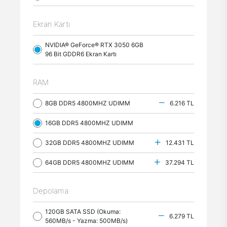
Ekran Kartı
NVIDIA® GeForce® RTX 3050 6GB
96 Bit GDDR6 Ekran Kartı
RAM
8GB DDR5 4800MHZ UDIMM
6.216 TL
16GB DDR5 4800MHZ UDIMM
32GB DDR5 4800MHZ UDIMM
12.431 TL
64GB DDR5 4800MHZ UDIMM
37.294 TL
Depolama
120GB SATA SSD (Okuma:
6.279 TL
560MB/s - Yazma: 500MB/s)