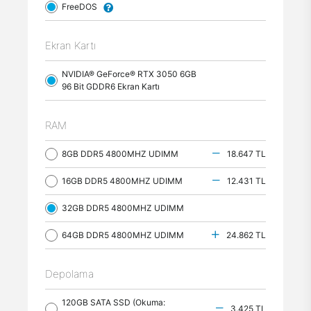
FreeDOS
Ekran Kartı
NVIDIA® GeForce® RTX 3050 6GB
96 Bit GDDR6 Ekran Kartı
RAM
8GB DDR5 4800MHZ UDIMM
18.647 TL
16GB DDR5 4800MHZ UDIMM
12.431 TL
32GB DDR5 4800MHZ UDIMM
64GB DDR5 4800MHZ UDIMM
24.862 TL
Depolama
120GB SATA SSD (Okuma:
3.425 TL