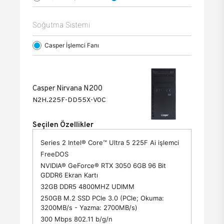
Soğutma Sistemi
Casper İşlemci Fanı
Casper Nirvana N200
N2H.225F-DD55X-V0C
Seçilen Özellikler
Series 2 Intel® Core™ Ultra 5 225F Ai işlemci
FreeDOS
NVIDIA® GeForce® RTX 3050 6GB 96 Bit
GDDR6 Ekran Kartı
32GB DDR5 4800MHZ UDIMM
250GB M.2 SSD PCle 3.0 (PCle; Okuma:
3200MB/s - Yazma: 2700MB/s)
300 Mbps 802.11 b/g/n