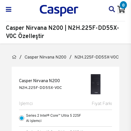
0
Casper Nirvana N200 | N2H.225F-DD55X-
V0C Özelleştir
Casper Nirvana N200
N2H.225F-DD55X-V0C
Öz
Casper Nirvana N200
N2H.225F-DD55X-V0C
İşlemci
Fiyat Farkı
Series 2 Intel® Core™ Ultra 5 225F
Ai işlemci