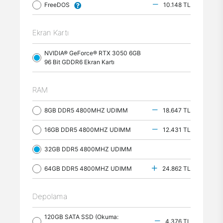
FreeDOS
10.148 TL
Ekran Kartı
NVIDIA® GeForce® RTX 3050 6GB
96 Bit GDDR6 Ekran Kartı
RAM
8GB DDR5 4800MHZ UDIMM
18.647 TL
16GB DDR5 4800MHZ UDIMM
12.431 TL
32GB DDR5 4800MHZ UDIMM
64GB DDR5 4800MHZ UDIMM
24.862 TL
Depolama
120GB SATA SSD (Okuma:
4.376 TL