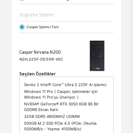
Soğutma Sistemi
Casper İşlemci Fanı
Casper Nirvana N200
N2H.225F-DE55R-V0C
Seçilen Özellikler
Series 2 Intel® Core™ Ultra 5 225F Ai işlemci
Windows 11 Pro ( Casper, işletmeler için
Windows 11 Pro'yu öneriyor. )
NVIDIA® GeForce® RTX 3050 6GB 96 Bit
GDDR6 Ekran Kartı
32GB DDR5 4800MHZ UDIMM
500GB M.2 SSD PCle 4.0 (PCle; Okuma:
5000MB/s - Yazma: 4100MB/s)