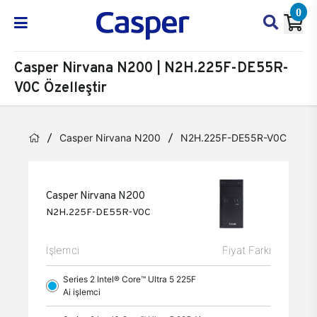
0
Casper Nirvana N200 | N2H.225F-DE55R-
V0C Özelleştir
Casper Nirvana N200
N2H.225F-DE55R-V0C
Öz
Casper Nirvana N200
N2H.225F-DE55R-V0C
İşlemci
Fiyat Farkı
Series 2 Intel® Core™ Ultra 5 225F
Ai işlemci