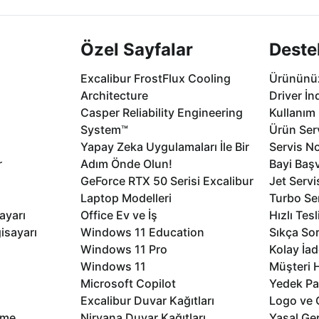
Özel Sayfalar
Deste
Excalibur FrostFlux Cooling
Ürününüz
Architecture
Driver İn
Casper Reliability Engineering
Kullanım 
System™
Ürün Serv
Yapay Zeka Uygulamaları İle Bir
Servis No
r
Adım Önde Olun!
Bayi Baş
GeForce RTX 50 Serisi Excalibur
Jet Servi
Laptop Modelleri
Turbo Se
ayarı
Office Ev ve İş
Hızlı Tes
isayarı
Windows 11 Education
Sıkça Sor
Windows 11 Pro
Kolay İad
Windows 11
Müşteri H
Microsoft Copilot
Yedek Pa
Excalibur Duvar Kağıtları
Logo ve 
rme
Nirvana Duvar Kağıtları
Yasal Ger