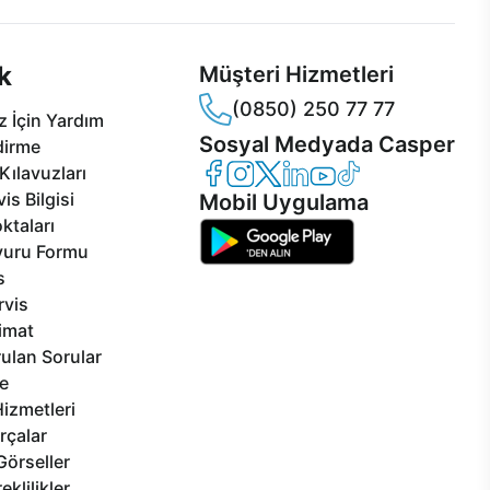
k
Müşteri Hizmetleri
(0850) 250 77 77
 İçin Yardım
Sosyal Medyada Casper
dirme
Casper Facebook
Casper Instagram
Casper Twitter
Casper LinkedIn
Casper YouTube
Casper TikTok
Kılavuzları
is Bilgisi
Mobil Uygulama
ktaları
vuru Formu
s
rvis
limat
ulan Sorular
e
izmetleri
rçalar
Görseller
eklilikler