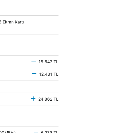
Ekran Kartı
18.647 TL
12.431 TL
24.862 TL
 500MB/s)
6.279 TL