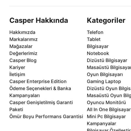
Casper Hakkında
Kategoriler
Hakkımızda
Telefon
Markalarımız
Tablet
Mağazalar
Bilgisayar
Değerlerimiz
Notebook
Casper Blog
Dizüstü Bilgisayar
Kariyer
Masaüstü Bilgisaya
İletişim
Oyun Bilgisayarı
Casper Enterprise Edition
Gaming Laptop
Ödeme Seçenekleri & Banka
Dizüstü Oyun Bilgis
Kampanyaları
Masaüstü Oyun Bilg
Casper Genişletilmiş Garanti
Oyuncu Monitörü
Paketi
All In One Bilgisayar
Ömür Boyu Performans Garantisi
Mini Pc Bilgisayar
Kampanyalar
Bilgisayar Özelleşti