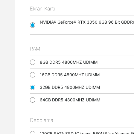
Ekran Kartı
NVIDIA® GeForce® RTX 3050 6GB 96 Bit GDDR6 
RAM
8GB DDR5 4800MHZ UDIMM
16GB DDR5 4800MHZ UDIMM
32GB DDR5 4800MHZ UDIMM
64GB DDR5 4800MHZ UDIMM
Depolama
120GB SATA SSD (Okuma: 560MB/s - Yazma: