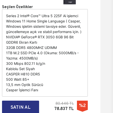
Seçilen Özellikler
Series 2 Intel® Core™ Ultra 5 225F Ai işlemci
Windows 11 Home Single Language ( Casper,
Windows işletim sistemi tavsiye eder. Güvenli,
güncellemeye açık ve stabil performans için. )
NVIDIA® GeForce® RTX 3050 6GB 96 Bit
GDDR6 Ekran Kartı
32GB DDR5 4800MHZ UDIMM
1TB M.2 SSD PCle 4.0 (Okuma: 5000MB/s -
Yazma: 4500MB/s)
300 Mbps 802.11 b/g/n
Kablolu Set Siyah
CASPER H810 DDR5
500 Watt 85+
13,5 mm Optik Sürücü
Casper İşlemci Fanı
80.446 TL
%2
SATIN AL
78.837 TL