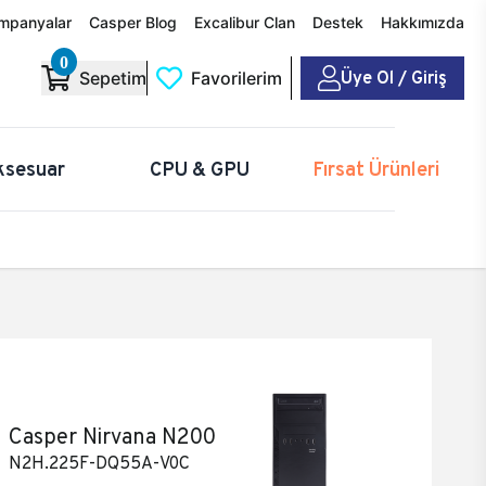
mpanyalar
Casper Blog
Excalibur Clan
Destek
Hakkımızda
0
Üye Ol / Giriş
Sepetim
Favorilerim
ksesuar
CPU & GPU
Fırsat Ürünleri
Casper Nirvana N200
N2H.225F-DQ55A-V0C