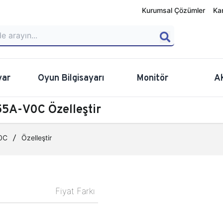
Kurumsal Çözümler
Ka
yar
Oyun Bilgisayarı
Monitör
A
5A-V0C Özelleştir
0C
Özelleştir
Fiyat Farkı