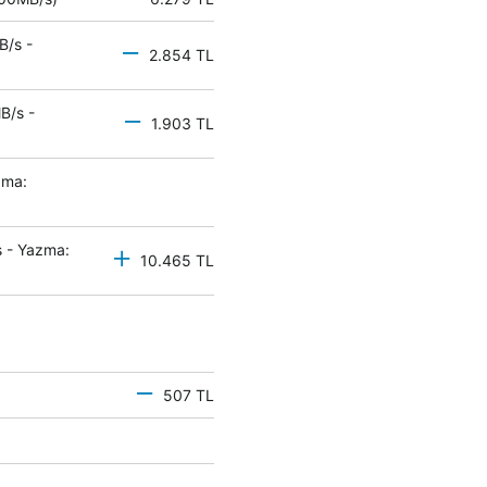
B/s -
2.854 TL
B/s -
1.903 TL
zma:
 - Yazma:
10.465 TL
507 TL