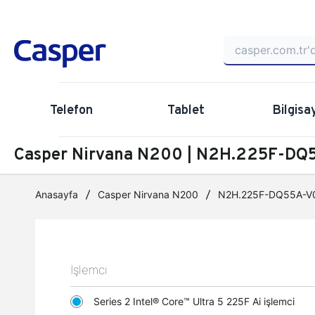
Telefon
Tablet
Bilgisa
Casper Nirvana N200 | N2H.225F-DQ5
Anasayfa
Casper Nirvana N200
N2H.225F-DQ55A-V
İşlemci
Series 2 Intel® Core™ Ultra 5 225F Ai işlemci