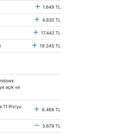
1.649 TL
4.820 TL
17.442 TL
mci
19.345 TL
Windows
eye açık ve
s 11 Pro'yu
6.469 TL
3.679 TL