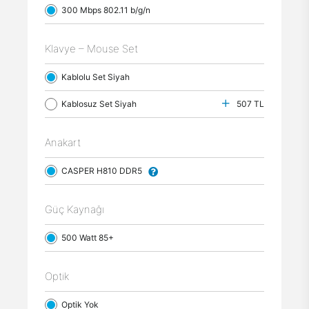
300 Mbps 802.11 b/g/n
Klavye – Mouse Set
Kablolu Set Siyah
Kablosuz Set Siyah
507 TL
Anakart
CASPER H810 DDR5
Güç Kaynağı
500 Watt 85+
Optik
Optik Yok