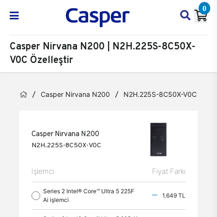
0
Casper Nirvana N200 | N2H.225S-8C50X-
V0C Özelleştir
Casper Nirvana N200
N2H.225S-8C50X-V0C
Öz
Casper Nirvana N200
N2H.225S-8C50X-V0C
İşlemci
Fiyat Farkı
Series 2 Intel® Core™ Ultra 5 225F
1.649 TL
Ai işlemci