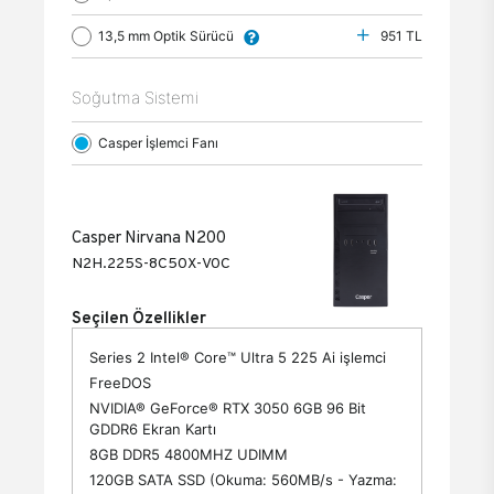
13,5 mm Optik Sürücü
951 TL
Soğutma Sistemi
Casper İşlemci Fanı
Casper Nirvana N200
N2H.225S-8C50X-V0C
Seçilen Özellikler
Series 2 Intel® Core™ Ultra 5 225 Ai işlemci
FreeDOS
NVIDIA® GeForce® RTX 3050 6GB 96 Bit
GDDR6 Ekran Kartı
8GB DDR5 4800MHZ UDIMM
120GB SATA SSD (Okuma: 560MB/s - Yazma: