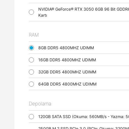
NVIDIA® GeForce® RTX 3050 6GB 96 Bit GDDR
Kartı
RAM
8GB DDR5 4800MHZ UDIMM
16GB DDR5 4800MHZ UDIMM
32GB DDR5 4800MHZ UDIMM
64GB DDR5 4800MHZ UDIMM
Depolama
120GB SATA SSD (Okuma: 560MB/s - Yazma:
250GB M.2 SSD PCle 3.0 (PCle; Okuma: 3200M