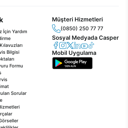
k
Müşteri Hizmetleri
(0850) 250 77 77
 İçin Yardım
Sosyal Medyada Casper
dirme
Casper Facebook
Casper Instagram
Casper Twitter
Casper LinkedIn
Casper YouTube
Casper TikTok
Kılavuzları
is Bilgisi
Mobil Uygulama
ktaları
vuru Formu
s
rvis
limat
ulan Sorular
e
izmetleri
rçalar
Görseller
eklilikler