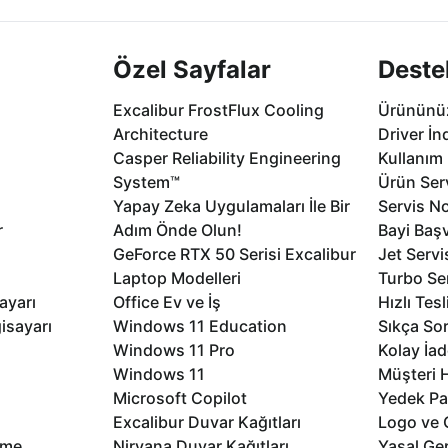
Özel Sayfalar
Deste
Excalibur FrostFlux Cooling
Ürününüz
Architecture
Driver İn
Casper Reliability Engineering
Kullanım 
System™
Ürün Serv
Yapay Zeka Uygulamaları İle Bir
Servis No
r
Adım Önde Olun!
Bayi Baş
GeForce RTX 50 Serisi Excalibur
Jet Servi
Laptop Modelleri
Turbo Se
ayarı
Office Ev ve İş
Hızlı Tes
isayarı
Windows 11 Education
Sıkça Sor
Windows 11 Pro
Kolay İad
Windows 11
Müşteri H
Microsoft Copilot
Yedek Pa
Excalibur Duvar Kağıtları
Logo ve 
rme
Nirvana Duvar Kağıtları
Yasal Ger