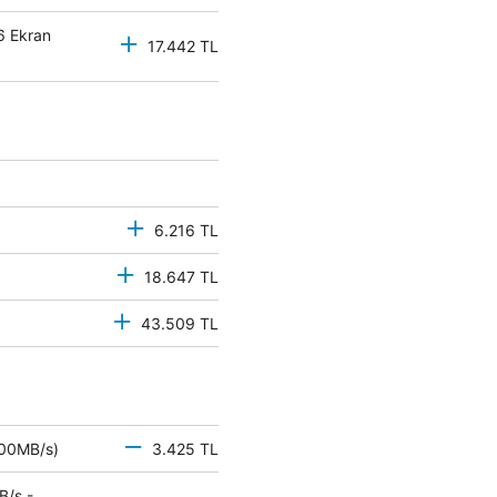
6 Ekran
17.442 TL
6.216 TL
18.647 TL
43.509 TL
 500MB/s)
3.425 TL
B/s -