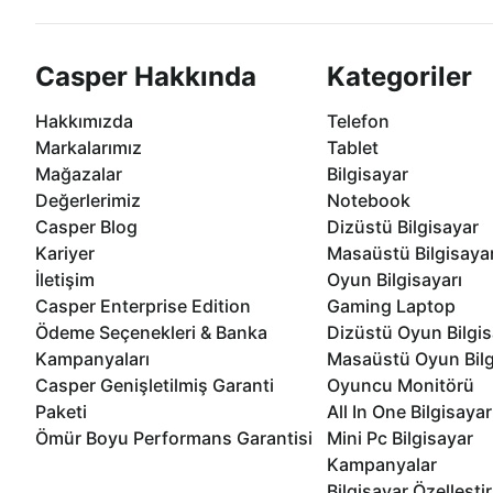
Casper Hakkında
Kategoriler
Hakkımızda
Telefon
Markalarımız
Tablet
Mağazalar
Bilgisayar
Değerlerimiz
Notebook
Casper Blog
Dizüstü Bilgisayar
Kariyer
Masaüstü Bilgisaya
İletişim
Oyun Bilgisayarı
Casper Enterprise Edition
Gaming Laptop
Ödeme Seçenekleri & Banka
Dizüstü Oyun Bilgis
Kampanyaları
Masaüstü Oyun Bilg
Casper Genişletilmiş Garanti
Oyuncu Monitörü
Paketi
All In One Bilgisayar
Ömür Boyu Performans Garantisi
Mini Pc Bilgisayar
Kampanyalar
Bilgisayar Özelleşti