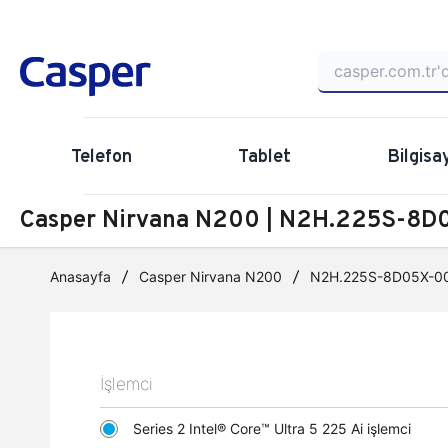
Telefon
Tablet
Bilgisa
Casper Nirvana N200 | N2H.225S-8D0
Anasayfa
Casper Nirvana N200
N2H.225S-8D05X-0
İşlemci
Series 2 Intel® Core™ Ultra 5 225 Ai işlemci