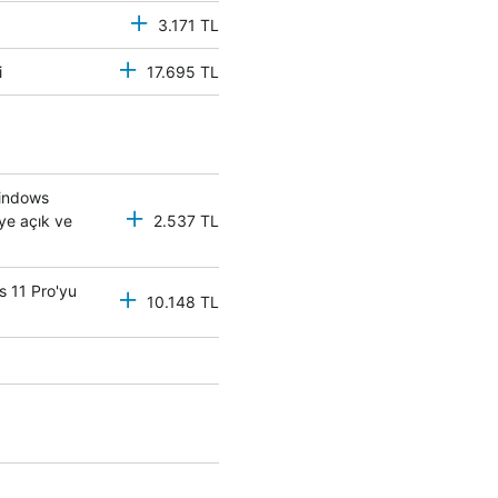
3.171 TL
mci
17.695 TL
Windows
eye açık ve
2.537 TL
s 11 Pro'yu
10.148 TL