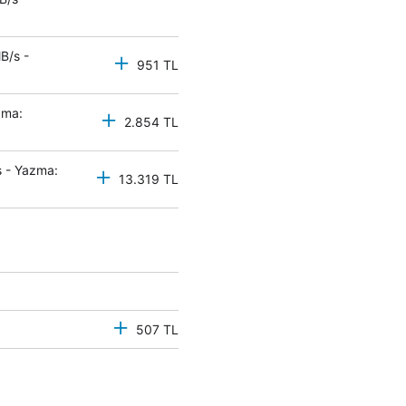
B/s -
951 TL
zma:
2.854 TL
 - Yazma:
13.319 TL
507 TL