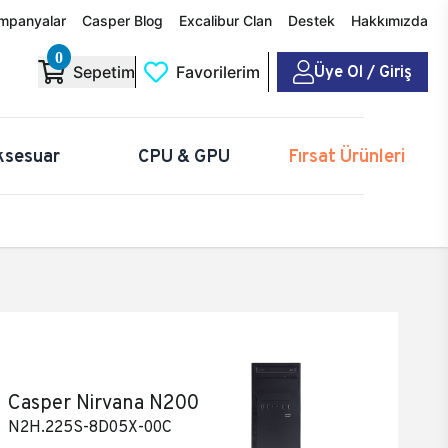
mpanyalar
Casper Blog
Excalibur Clan
Destek
Hakkımızda
0
Üye Ol / Giriş
Sepetim
Favorilerim
ksesuar
CPU & GPU
Fırsat Ürünleri
Casper Nirvana N200
N2H.225S-8D05X-00C