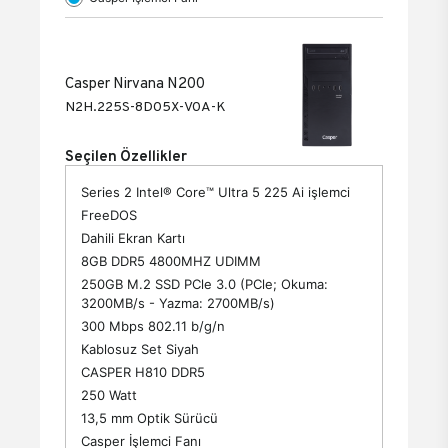
Casper Nirvana N200
N2H.225S-8D05X-V0A-K
Seçilen Özellikler
Series 2 Intel® Core™ Ultra 5 225 Ai işlemci
FreeDOS
Dahili Ekran Kartı
8GB DDR5 4800MHZ UDIMM
250GB M.2 SSD PCle 3.0 (PCle; Okuma:
3200MB/s - Yazma: 2700MB/s)
300 Mbps 802.11 b/g/n
Kablosuz Set Siyah
CASPER H810 DDR5
250 Watt
13,5 mm Optik Sürücü
Casper İşlemci Fanı