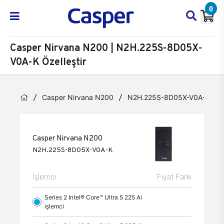
0
Casper Nirvana N200 | N2H.225S-8D05X-
V0A-K Özelleştir
Casper Nirvana N200
N2H.225S-8D05X-V0A-K
Casper Nirvana N200
N2H.225S-8D05X-V0A-K
İşlemci
Fiyat Farkı
Series 2 Intel® Core™ Ultra 5 225 Ai
işlemci