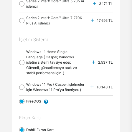
Series 2 Intel® Core™ Ultra 5 235 Ai
3.171 TL
işlemci
Series 2 Intel® Core™ Ultra 7 270K
17.695 TL
Plus Ai işlemci
İşletim Sistemi
Windows 11 Home Single
Language ( Casper, Windows
işletim sistemi tavsiye eder.
2.537 TL
Güvenli, güncellemeye açık ve
stabil performans için. )
Windows 11 Pro ( Casper, işletmeler
10.148 TL
için Windows 11 Pro'yu öneriyor. )
FreeDOS
Ekran Kartı
Dahili Ekran Kartı