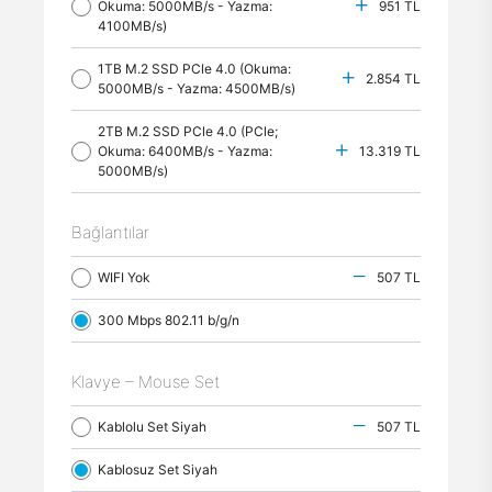
Okuma: 5000MB/s - Yazma:
951 TL
4100MB/s)
1TB M.2 SSD PCle 4.0 (Okuma:
2.854 TL
5000MB/s - Yazma: 4500MB/s)
2TB M.2 SSD PCle 4.0 (PCle;
Okuma: 6400MB/s - Yazma:
13.319 TL
5000MB/s)
Bağlantılar
WIFI Yok
507 TL
300 Mbps 802.11 b/g/n
Klavye – Mouse Set
Kablolu Set Siyah
507 TL
Kablosuz Set Siyah