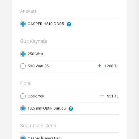
Anakart
CASPER H810 DDR5
Güç Kaynağı
250 Watt
500 Watt 85+
1.268 TL
Optik
Optik Yok
951 TL
13,5 mm Optik Sürücü
Soğutma Sistemi
Casper İşlemci Fanı