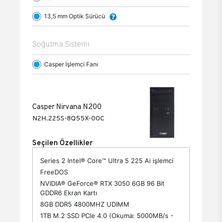
13,5 mm Optik Sürücü
Soğutma Sistemi
Casper İşlemci Fanı
Casper Nirvana N200
N2H.225S-8Q55X-00C
Seçilen Özellikler
Series 2 Intel® Core™ Ultra 5 225 Ai işlemci
FreeDOS
NVIDIA® GeForce® RTX 3050 6GB 96 Bit
GDDR6 Ekran Kartı
8GB DDR5 4800MHZ UDIMM
1TB M.2 SSD PCle 4.0 (Okuma: 5000MB/s -