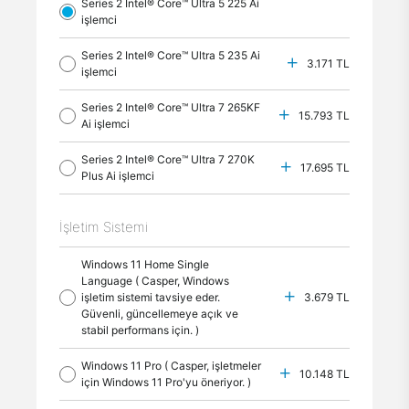
Series 2 Intel® Core™ Ultra 5 225 Ai
işlemci
Series 2 Intel® Core™ Ultra 5 235 Ai
3.171 TL
işlemci
Series 2 Intel® Core™ Ultra 7 265KF
15.793 TL
Ai işlemci
Series 2 Intel® Core™ Ultra 7 270K
17.695 TL
Plus Ai işlemci
İşletim Sistemi
Windows 11 Home Single
Language ( Casper, Windows
işletim sistemi tavsiye eder.
3.679 TL
Güvenli, güncellemeye açık ve
stabil performans için. )
Windows 11 Pro ( Casper, işletmeler
10.148 TL
için Windows 11 Pro'yu öneriyor. )