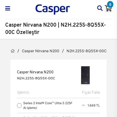
0
Casper Nirvana N200 | N2H.225S-8Q55X-
00C Özelleştir
Casper Nirvana N200
N2H.225S-8Q55X-00C
Ö
Casper Nirvana N200
N2H.225S-8Q55X-00C
İşlemci
Fiyat Farkı
Series 2 Intel® Core™ Ultra 5 225F
1.649 TL
Ai işlemci