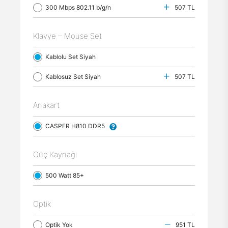
300 Mbps 802.11 b/g/n
507 TL
Klavye – Mouse Set
Kablolu Set Siyah
Kablosuz Set Siyah
507 TL
Anakart
CASPER H810 DDR5
Güç Kaynağı
500 Watt 85+
Optik
Optik Yok
951 TL