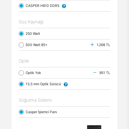
CASPER H810 DDR5
Güç Kaynağı
250 Watt
500 Watt 85+
1.268 TL
Optik
Optik Yok
951 TL
13,5 mm Optik Sürücü
Soğutma Sistemi
Casper İşlemci Fanı