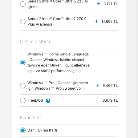
Series 2 Intel® Core™ Ultra 5 235 Ai
3.171 TL
işlemci
Series 2 Intel® Core™ Ultra 7 270K
17.695 TL
Plus Ai işlemci
İşletim Sistemi
Windows 11 Home Single Language
( Casper, Windows işletim sistemi
tavsiye eder. Güvenli, güncellemeye
açık ve stabil performans için. )
Windows 11 Pro ( Casper, işletmeler
6.469 TL
için Windows 11 Pro'yu öneriyor. )
FreeDOS
3.679 TL
Ekran Kartı
Dahili Ekran Kartı