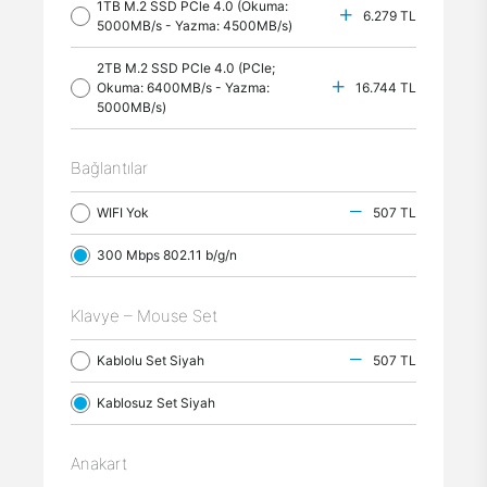
1TB M.2 SSD PCle 4.0 (Okuma:
6.279 TL
5000MB/s - Yazma: 4500MB/s)
2TB M.2 SSD PCle 4.0 (PCle;
Okuma: 6400MB/s - Yazma:
16.744 TL
5000MB/s)
Bağlantılar
WIFI Yok
507 TL
300 Mbps 802.11 b/g/n
Klavye – Mouse Set
Kablolu Set Siyah
507 TL
Kablosuz Set Siyah
Anakart