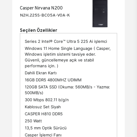
Casper Nirvana N200
N2H.225S-BC05A-V0A-K
Seçilen Özellikler
Series 2 Intel® Core™ Ultra 5 225 Ai işlemci
Windows 11 Home Single Language ( Casper,
Windows işletim sistemi tavsiye eder.
Güvenli, güncellemeye açık ve stabil
performans için. )
Dahili Ekran Kartı
16GB DDR5 4800MHZ UDIMM
120GB SATA SSD (Okuma: 560MB/s - Yazma:
500MB/s)
300 Mbps 802.11 b/g/n
Kablosuz Set Siyah
CASPER H810 DDR5
250 Watt
13,5 mm Optik Sürücü
Casper İşlemci Fanı