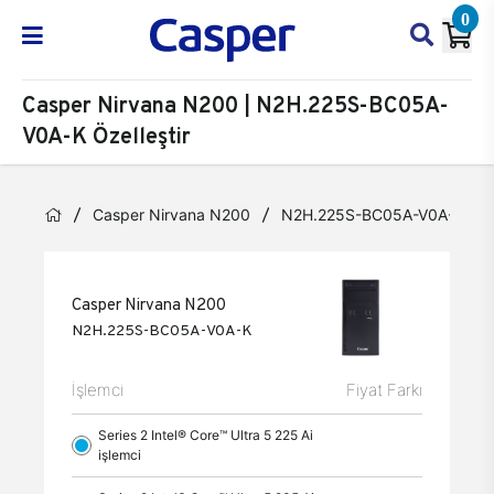
0
Casper Nirvana N200 | N2H.225S-BC05A-
V0A-K Özelleştir
Casper Nirvana N200
N2H.225S-BC05A-V0A-K
Casper Nirvana N200
N2H.225S-BC05A-V0A-K
İşlemci
Fiyat Farkı
Series 2 Intel® Core™ Ultra 5 225 Ai
işlemci