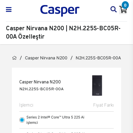
0
Casper Nirvana N200 | N2H.225S-BC05R-
00A Özelleştir
Casper Nirvana N200
N2H.225S-BC05R-00A
Öz
Casper Nirvana N200
N2H.225S-BC05R-00A
İşlemci
Fiyat Farkı
Series 2 Intel® Core™ Ultra 5 225 Ai
işlemci