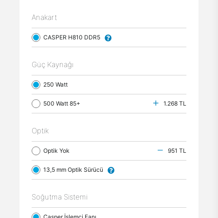
Anakart
CASPER H810 DDR5
Güç Kaynağı
250 Watt
500 Watt 85+
1.268 TL
Optik
Optik Yok
951 TL
13,5 mm Optik Sürücü
Soğutma Sistemi
Casper İşlemci Fanı