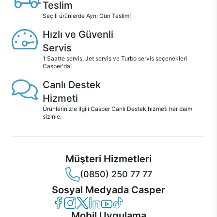
Teslim
Seçili ürünlerde Aynı Gün Teslim!
Hızlı ve Güvenli
Servis
1 Saatte servis, Jet servis ve Turbo servis seçenekleri
Casper'da!
Canlı Destek
Hizmeti
Ürünlerinizle ilgili Casper Canlı Destek hizmeti her daim
sizinle.
Müşteri Hizmetleri
(0850) 250 77 77
Sosyal Medyada Casper
Casper Facebook
Casper Instagram
Casper Twitter
Casper LinkedIn
Casper YouTube
Casper TikTok
Mobil Uygulama