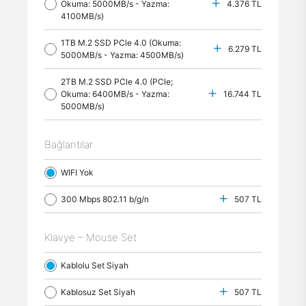
Okuma: 5000MB/s - Yazma:
4.376 TL
4100MB/s)
1TB M.2 SSD PCle 4.0 (Okuma:
6.279 TL
5000MB/s - Yazma: 4500MB/s)
2TB M.2 SSD PCle 4.0 (PCle;
Okuma: 6400MB/s - Yazma:
16.744 TL
5000MB/s)
Bağlantılar
WIFI Yok
300 Mbps 802.11 b/g/n
507 TL
Klavye – Mouse Set
Kablolu Set Siyah
Kablosuz Set Siyah
507 TL