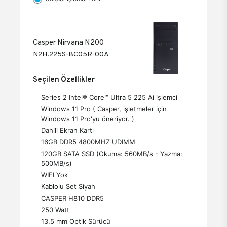
Casper Nirvana N200
N2H.225S-BC05R-00A
Seçilen Özellikler
Series 2 Intel® Core™ Ultra 5 225 Ai işlemci
Windows 11 Pro ( Casper, işletmeler için
Windows 11 Pro'yu öneriyor. )
Dahili Ekran Kartı
16GB DDR5 4800MHZ UDIMM
120GB SATA SSD (Okuma: 560MB/s - Yazma:
500MB/s)
WIFI Yok
Kablolu Set Siyah
CASPER H810 DDR5
250 Watt
13,5 mm Optik Sürücü