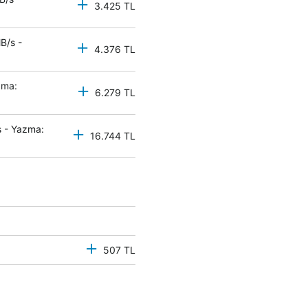
3.425 TL
B/s -
4.376 TL
zma:
6.279 TL
 - Yazma:
16.744 TL
507 TL