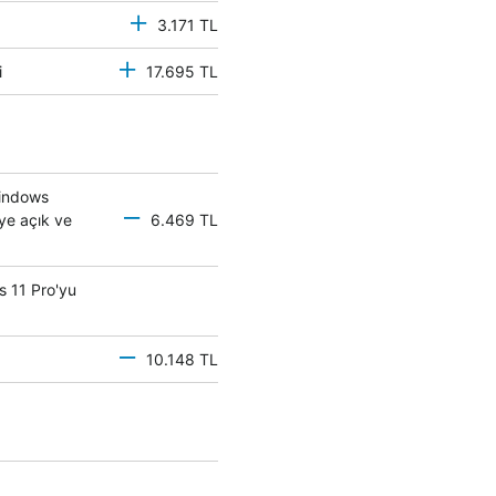
3.171 TL
mci
17.695 TL
Windows
eye açık ve
6.469 TL
s 11 Pro'yu
10.148 TL