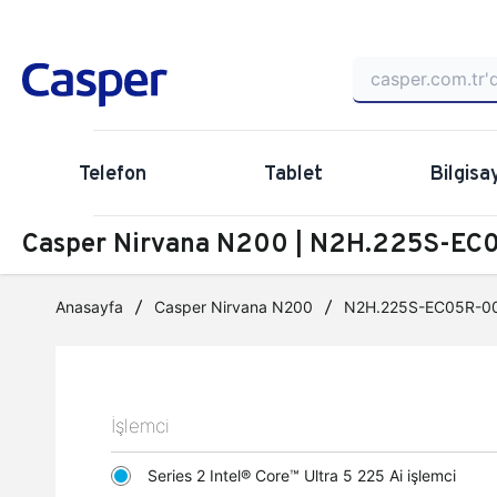
Telefon
Tablet
Bilgisa
Casper Nirvana N200 | N2H.225S-EC0
Anasayfa
Casper Nirvana N200
N2H.225S-EC05R-0
İşlemci
Series 2 Intel® Core™ Ultra 5 225 Ai işlemci