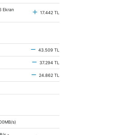
6 Ekran
17.442 TL
43.509 TL
37.294 TL
24.862 TL
 500MB/s)
B/s -