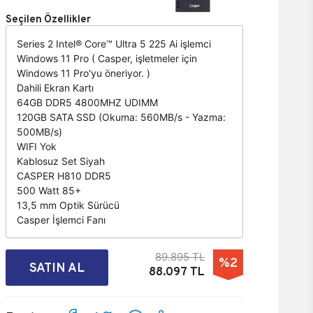
Seçilen Özellikler
Series 2 Intel® Core™ Ultra 5 225 Ai işlemci
Windows 11 Pro ( Casper, işletmeler için
Windows 11 Pro'yu öneriyor. )
Dahili Ekran Kartı
64GB DDR5 4800MHZ UDIMM
120GB SATA SSD (Okuma: 560MB/s - Yazma:
500MB/s)
WIFI Yok
Kablosuz Set Siyah
CASPER H810 DDR5
500 Watt 85+
13,5 mm Optik Sürücü
Casper İşlemci Fanı
89.895 TL
%2
SATIN AL
88.097 TL