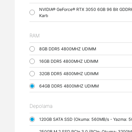
NVIDIA® GeForce® RTX 3050 6GB 96 Bit GDDR
Kartı
RAM
8GB DDR5 4800MHZ UDIMM
16GB DDR5 4800MHZ UDIMM
32GB DDR5 4800MHZ UDIMM
64GB DDR5 4800MHZ UDIMM
Depolama
120GB SATA SSD (Okuma: 560MB/s - Yazma:
250GB M.2 SSD PCle 3.0 (PCle; Okuma: 3200M