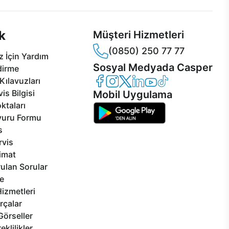
k
Müşteri Hizmetleri
(0850) 250 77 77
 İçin Yardım
Sosyal Medyada Casper
dirme
Casper Facebook
Casper Instagram
Casper Twitter
Casper LinkedIn
Casper YouTube
Casper TikTok
Kılavuzları
is Bilgisi
Mobil Uygulama
ktaları
vuru Formu
s
rvis
limat
ulan Sorular
e
izmetleri
rçalar
Görseller
eklilikler