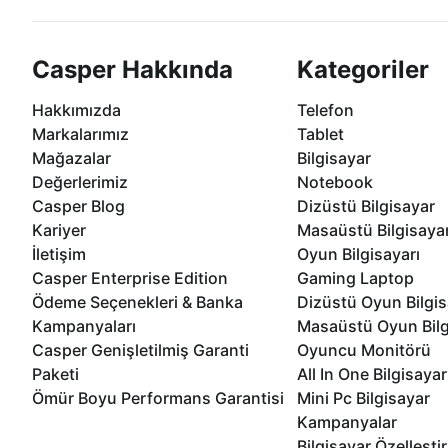
Casper Hakkında
Kategoriler
Hakkımızda
Telefon
Markalarımız
Tablet
Mağazalar
Bilgisayar
Değerlerimiz
Notebook
Casper Blog
Dizüstü Bilgisayar
Kariyer
Masaüstü Bilgisaya
İletişim
Oyun Bilgisayarı
Casper Enterprise Edition
Gaming Laptop
Ödeme Seçenekleri & Banka
Dizüstü Oyun Bilgis
Kampanyaları
Masaüstü Oyun Bilg
Casper Genişletilmiş Garanti
Oyuncu Monitörü
Paketi
All In One Bilgisayar
Ömür Boyu Performans Garantisi
Mini Pc Bilgisayar
Kampanyalar
Bilgisayar Özelleşti