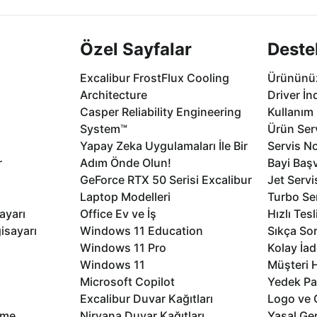
Özel Sayfalar
Deste
Excalibur FrostFlux Cooling
Ürününüz
Architecture
Driver İn
Casper Reliability Engineering
Kullanım 
System™
Ürün Serv
Yapay Zeka Uygulamaları İle Bir
Servis No
r
Adım Önde Olun!
Bayi Baş
GeForce RTX 50 Serisi Excalibur
Jet Servi
Laptop Modelleri
Turbo Se
ayarı
Office Ev ve İş
Hızlı Tes
isayarı
Windows 11 Education
Sıkça Sor
Windows 11 Pro
Kolay İad
Windows 11
Müşteri H
Microsoft Copilot
Yedek Pa
Excalibur Duvar Kağıtları
Logo ve 
rme
Nirvana Duvar Kağıtları
Yasal Ger