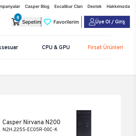
mpanyalar
Casper Blog
Excalibur Clan
Destek
Hakkımızda
0
Üye Ol / Giriş
Sepetim
Favorilerim
ksesuar
CPU & GPU
Fırsat Ürünleri
Casper Nirvana N200
N2H.225S-EC05R-00C-K