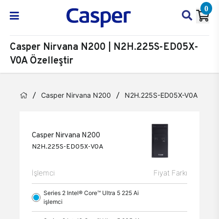
0
Casper Nirvana N200 | N2H.225S-ED05X-
V0A Özelleştir
Casper Nirvana N200
N2H.225S-ED05X-V0A
Öz
Casper Nirvana N200
N2H.225S-ED05X-V0A
İşlemci
Fiyat Farkı
Series 2 Intel® Core™ Ultra 5 225 Ai
işlemci