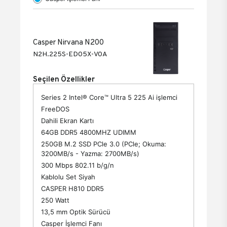
Casper Nirvana N200
N2H.225S-ED05X-V0A
Seçilen Özellikler
Series 2 Intel® Core™ Ultra 5 225 Ai işlemci
FreeDOS
Dahili Ekran Kartı
64GB DDR5 4800MHZ UDIMM
250GB M.2 SSD PCle 3.0 (PCle; Okuma:
3200MB/s - Yazma: 2700MB/s)
300 Mbps 802.11 b/g/n
Kablolu Set Siyah
CASPER H810 DDR5
250 Watt
13,5 mm Optik Sürücü
Casper İşlemci Fanı