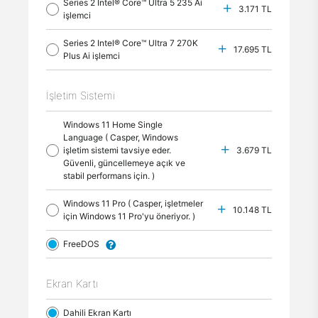
Series 2 Intel® Core™ Ultra 5 235 Ai
3.171 TL
işlemci
Series 2 Intel® Core™ Ultra 7 270K
17.695 TL
Plus Ai işlemci
İşletim Sistemi
Windows 11 Home Single
Language ( Casper, Windows
işletim sistemi tavsiye eder.
3.679 TL
Güvenli, güncellemeye açık ve
stabil performans için. )
Windows 11 Pro ( Casper, işletmeler
10.148 TL
için Windows 11 Pro'yu öneriyor. )
FreeDOS
Ekran Kartı
Dahili Ekran Kartı