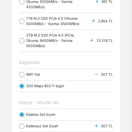
Okuma: 5000MB/s - Yazma:
951 TL
4100MB/s)
1TB M.2 SSD PCle 4.0 (Okuma:
2.854 TL
5000MB/s - Yazma: 4500MB/s)
2TB M.2 SSD PCle 4.0 (PCle;
Okuma: 6400MB/s - Yazma:
13.319 TL
5000MB/s)
Bağlantılar
WIFI Yok
507 TL
300 Mbps 802.11 b/g/n
Klavye – Mouse Set
Kablolu Set Siyah
Kablosuz Set Siyah
507 TL