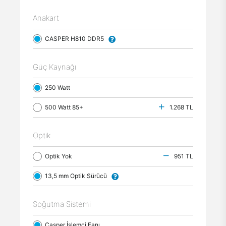
Anakart
CASPER H810 DDR5
Güç Kaynağı
250 Watt
500 Watt 85+
1.268 TL
Optik
Optik Yok
951 TL
13,5 mm Optik Sürücü
Soğutma Sistemi
Casper İşlemci Fanı