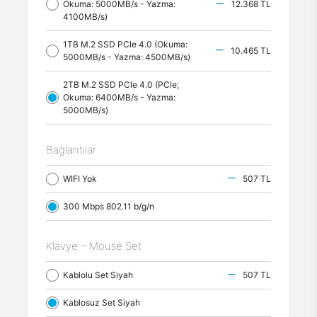
Okuma: 5000MB/s - Yazma:
12.368 TL
4100MB/s)
1TB M.2 SSD PCle 4.0 (Okuma:
10.465 TL
5000MB/s - Yazma: 4500MB/s)
2TB M.2 SSD PCle 4.0 (PCle;
Okuma: 6400MB/s - Yazma:
5000MB/s)
Bağlantılar
WIFI Yok
507 TL
300 Mbps 802.11 b/g/n
Klavye – Mouse Set
Kablolu Set Siyah
507 TL
Kablosuz Set Siyah