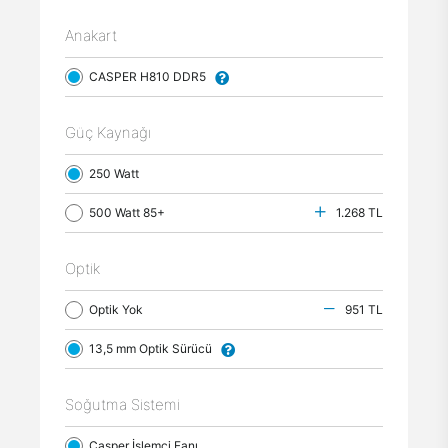
Anakart
CASPER H810 DDR5
Güç Kaynağı
250 Watt
500 Watt 85+
1.268 TL
Optik
Optik Yok
951 TL
13,5 mm Optik Sürücü
Soğutma Sistemi
Casper İşlemci Fanı