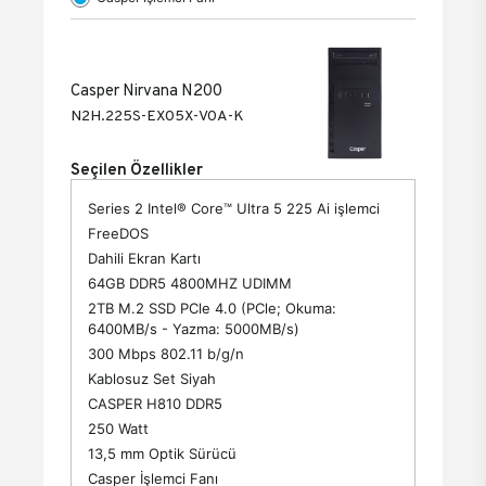
Casper Nirvana N200
N2H.225S-EX05X-V0A-K
Seçilen Özellikler
Series 2 Intel® Core™ Ultra 5 225 Ai işlemci
FreeDOS
Dahili Ekran Kartı
64GB DDR5 4800MHZ UDIMM
2TB M.2 SSD PCle 4.0 (PCle; Okuma:
6400MB/s - Yazma: 5000MB/s)
300 Mbps 802.11 b/g/n
Kablosuz Set Siyah
CASPER H810 DDR5
250 Watt
13,5 mm Optik Sürücü
Casper İşlemci Fanı