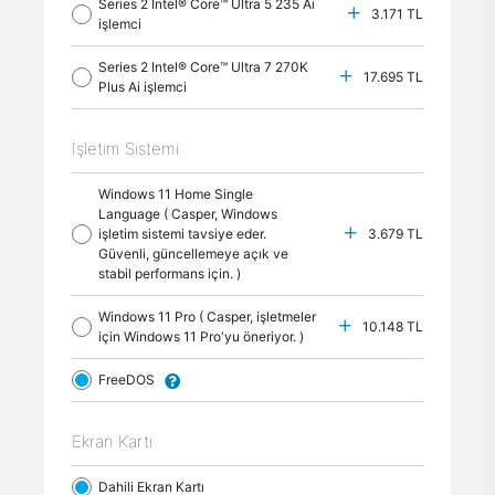
Series 2 Intel® Core™ Ultra 5 235 Ai
3.171 TL
işlemci
Series 2 Intel® Core™ Ultra 7 270K
17.695 TL
Plus Ai işlemci
İşletim Sistemi
Windows 11 Home Single
Language ( Casper, Windows
işletim sistemi tavsiye eder.
3.679 TL
Güvenli, güncellemeye açık ve
stabil performans için. )
Windows 11 Pro ( Casper, işletmeler
10.148 TL
için Windows 11 Pro'yu öneriyor. )
FreeDOS
Ekran Kartı
Dahili Ekran Kartı