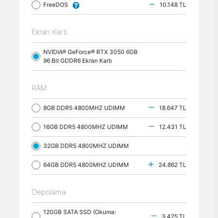
FreeDOS
10.148 TL
Ekran Kartı
NVIDIA® GeForce® RTX 3050 6GB
96 Bit GDDR6 Ekran Kartı
RAM
8GB DDR5 4800MHZ UDIMM
18.647 TL
16GB DDR5 4800MHZ UDIMM
12.431 TL
32GB DDR5 4800MHZ UDIMM
64GB DDR5 4800MHZ UDIMM
24.862 TL
Depolama
120GB SATA SSD (Okuma:
3.425 TL