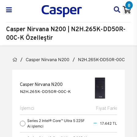
0
Casper Nirvana N200 | N2H.265K-DD50R-
00C-K Özelleştir
Casper Nirvana N200
N2H.265K-DD50R-00C-K
Casper Nirvana N200
N2H.265K-DD50R-00C-K
İşlemci
Fiyat Farkı
Series 2 Intel® Core™ Ultra 5 225F
17.442 TL
Ai işlemci