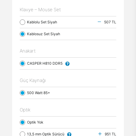
Klavye – Mouse Set
Kablolu Set Siyah
507 TL
Kablosuz Set Siyah
Anakart
CASPER H810 DDR5
Güç Kaynağı
500 Watt 85+
Optik
Optik Yok
13,5 mm Optik Sürücü
951 TL