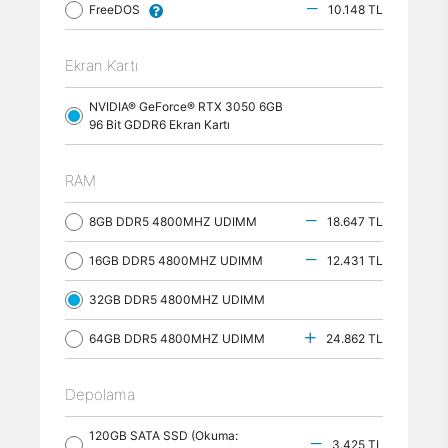
FreeDOS
10.148 TL
Ekran Kartı
NVIDIA® GeForce® RTX 3050 6GB
96 Bit GDDR6 Ekran Kartı
RAM
8GB DDR5 4800MHZ UDIMM
18.647 TL
16GB DDR5 4800MHZ UDIMM
12.431 TL
32GB DDR5 4800MHZ UDIMM
64GB DDR5 4800MHZ UDIMM
24.862 TL
Depolama
120GB SATA SSD (Okuma:
3.425 TL