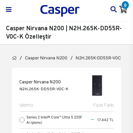
0
Casper Nirvana N200 | N2H.265K-DD55R-
V0C-K Özelleştir
Casper Nirvana N200
N2H.265K-DD55R-V0C-K
Casper Nirvana N200
N2H.265K-DD55R-V0C-K
İşlemci
Fiyat Farkı
Series 2 Intel® Core™ Ultra 5 225F
17.442 TL
Ai işlemci