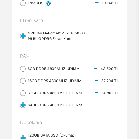
FreeDOS
10.148 TL
Ekran Kartı
NVIDIA® GeForce® RTX 3050 6GB
96 Bit GDDR6 Ekran Kartı
RAM
8GB DDR5 4800MHZ UDIMM
43.509 TL
16GB DDR5 4800MHZ UDIMM
37.294 TL
32GB DDR5 4800MHZ UDIMM
24.862 TL
64GB DDR5 4800MHZ UDIMM
Depolama
120GB SATA SSD (Okuma: