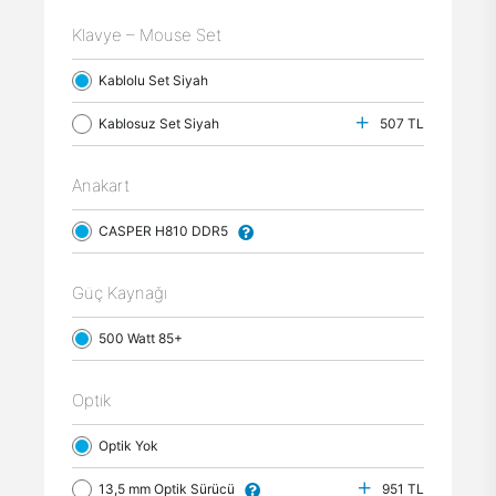
Klavye – Mouse Set
Kablolu Set Siyah
Kablosuz Set Siyah
507 TL
Anakart
CASPER H810 DDR5
Güç Kaynağı
500 Watt 85+
Optik
Optik Yok
13,5 mm Optik Sürücü
951 TL