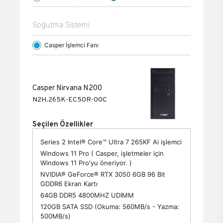
Soğutma Sistemi
Casper İşlemci Fanı
Casper Nirvana N200
N2H.265K-EC50R-00C
Seçilen Özellikler
Series 2 Intel® Core™ Ultra 7 265KF Ai işlemci
Windows 11 Pro ( Casper, işletmeler için
Windows 11 Pro'yu öneriyor. )
NVIDIA® GeForce® RTX 3050 6GB 96 Bit
GDDR6 Ekran Kartı
64GB DDR5 4800MHZ UDIMM
120GB SATA SSD (Okuma: 560MB/s - Yazma:
500MB/s)