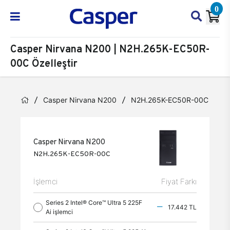
0
Casper Nirvana N200 | N2H.265K-EC50R-
00C Özelleştir
Casper Nirvana N200
N2H.265K-EC50R-00C
Öz
Casper Nirvana N200
N2H.265K-EC50R-00C
İşlemci
Fiyat Farkı
Series 2 Intel® Core™ Ultra 5 225F
17.442 TL
Ai işlemci