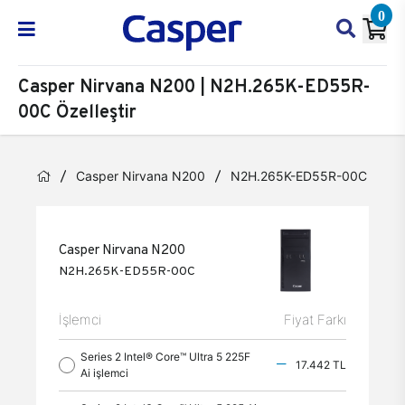
0
Casper Nirvana N200 | N2H.265K-ED55R-
00C Özelleştir
Casper Nirvana N200
N2H.265K-ED55R-00C
Öz
Casper Nirvana N200
N2H.265K-ED55R-00C
İşlemci
Fiyat Farkı
Series 2 Intel® Core™ Ultra 5 225F
17.442 TL
Ai işlemci