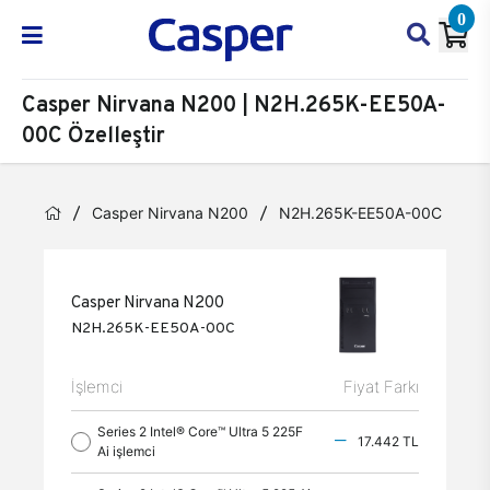
0
Casper Nirvana N200 | N2H.265K-EE50A-
00C Özelleştir
Casper Nirvana N200
N2H.265K-EE50A-00C
Öz
Casper Nirvana N200
N2H.265K-EE50A-00C
İşlemci
Fiyat Farkı
Series 2 Intel® Core™ Ultra 5 225F
17.442 TL
Ai işlemci