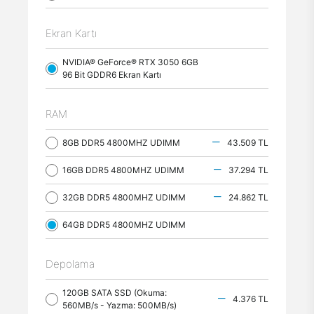
Ekran Kartı
NVIDIA® GeForce® RTX 3050 6GB
96 Bit GDDR6 Ekran Kartı
RAM
8GB DDR5 4800MHZ UDIMM
43.509 TL
16GB DDR5 4800MHZ UDIMM
37.294 TL
32GB DDR5 4800MHZ UDIMM
24.862 TL
64GB DDR5 4800MHZ UDIMM
Depolama
120GB SATA SSD (Okuma:
4.376 TL
560MB/s - Yazma: 500MB/s)