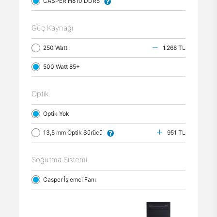
CASPER H810 DDR5
Güç Kaynağı
250 Watt
1.268 TL
500 Watt 85+
Optik
Optik Yok
13,5 mm Optik Sürücü
951 TL
Soğutma Sistemi
Casper İşlemci Fanı