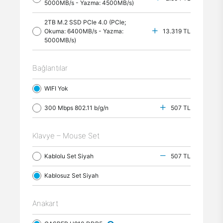
5000MB/s - Yazma: 4500MB/s)
2TB M.2 SSD PCle 4.0 (PCle;
Okuma: 6400MB/s - Yazma:
13.319 TL
5000MB/s)
Bağlantılar
WIFI Yok
300 Mbps 802.11 b/g/n
507 TL
Klavye – Mouse Set
Kablolu Set Siyah
507 TL
Kablosuz Set Siyah
Anakart