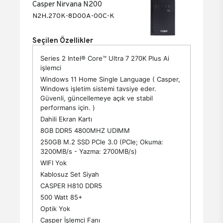
Casper Nirvana N200
N2H.270K-8D00A-00C-K
Seçilen Özellikler
Series 2 Intel® Core™ Ultra 7 270K Plus Ai
işlemci
Windows 11 Home Single Language ( Casper,
Windows işletim sistemi tavsiye eder.
Güvenli, güncellemeye açık ve stabil
performans için. )
Dahili Ekran Kartı
8GB DDR5 4800MHZ UDIMM
250GB M.2 SSD PCle 3.0 (PCle; Okuma:
3200MB/s - Yazma: 2700MB/s)
WIFI Yok
Kablosuz Set Siyah
CASPER H810 DDR5
500 Watt 85+
Optik Yok
Casper İşlemci Fanı