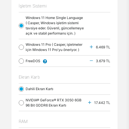
İşletim Sistemi
Windows 11 Home Single Language
( Casper, Windows işletim sistemi
tavsiye eder. Güvenli, güncellemeye
açık ve stabil performans için. )
Windows 11 Pro ( Casper, işletmeler
6.469 TL
için Windows 11 Pro'yu öneriyor. )
FreeDOS
3.679 TL
Ekran Kartı
Dahili Ekran Kartı
NVIDIA® GeForce® RTX 3050 6GB
17.442 TL
96 Bit GDDR6 Ekran Kartı
RAM