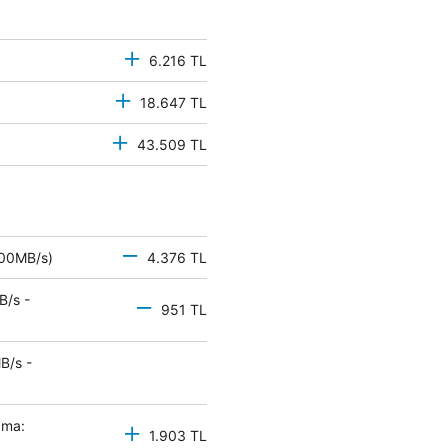
6.216 TL
18.647 TL
43.509 TL
 500MB/s)
4.376 TL
B/s -
951 TL
B/s -
zma:
1.903 TL