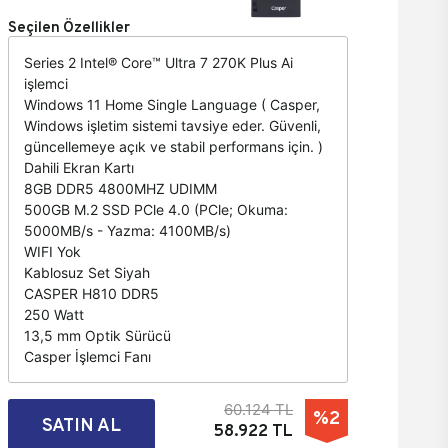
Seçilen Özellikler
Series 2 Intel® Core™ Ultra 7 270K Plus Ai
işlemci
Windows 11 Home Single Language ( Casper,
Windows işletim sistemi tavsiye eder. Güvenli,
güncellemeye açık ve stabil performans için. )
Dahili Ekran Kartı
8GB DDR5 4800MHZ UDIMM
500GB M.2 SSD PCle 4.0 (PCle; Okuma:
5000MB/s - Yazma: 4100MB/s)
WIFI Yok
Kablosuz Set Siyah
CASPER H810 DDR5
250 Watt
13,5 mm Optik Sürücü
Casper İşlemci Fanı
60.124 TL
%2
SATIN AL
58.922 TL