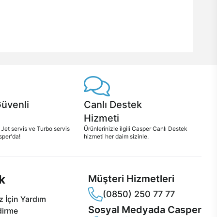
Güvenli
Canlı Destek
Hizmeti
 Jet servis ve Turbo servis
Ürünlerinizle ilgili Casper Canlı Destek
sper'da!
hizmeti her daim sizinle.
k
Müşteri Hizmetleri
(0850) 250 77 77
 İçin Yardım
Sosyal Medyada Casper
dirme