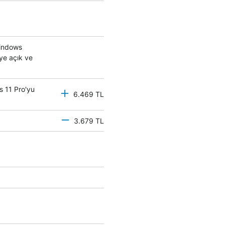
Windows
eye açık ve
s 11 Pro'yu
6.469 TL
3.679 TL