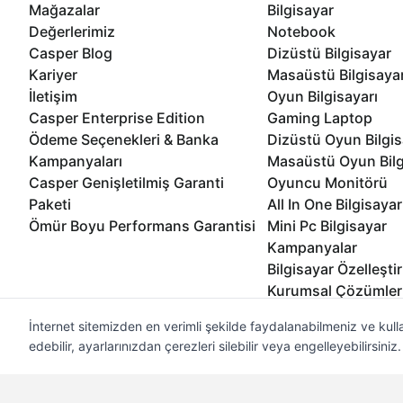
Mağazalar
Bilgisayar
Değerlerimiz
Notebook
Casper Blog
Dizüstü Bilgisayar
Kariyer
Masaüstü Bilgisaya
İletişim
Oyun Bilgisayarı
Casper Enterprise Edition
Gaming Laptop
Ödeme Seçenekleri & Banka
Dizüstü Oyun Bilgis
Kampanyaları
Masaüstü Oyun Bilg
Casper Genişletilmiş Garanti
Oyuncu Monitörü
Paketi
All In One Bilgisayar
Ömür Boyu Performans Garantisi
Mini Pc Bilgisayar
Kampanyalar
Bilgisayar Özelleşti
Kurumsal Çözümler
İnternet sitemizden en verimli şekilde faydalanabilmeniz ve kulla
edebilir, ayarlarınızdan çerezleri silebilir veya engelleyebilirsini
© 2021 - 2026 Casper Bilgisayar Sistemleri A.Ş. Tüm Hakları Sak