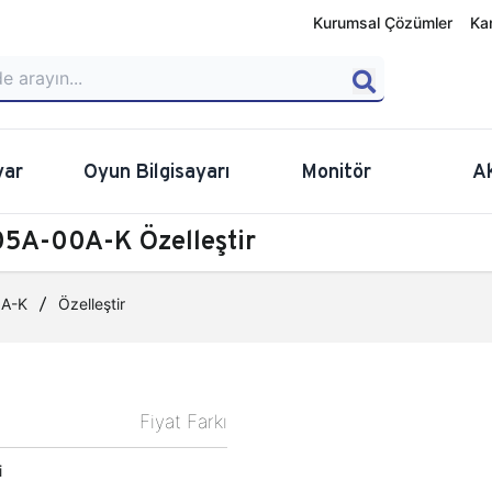
Kurumsal Çözümler
Ka
yar
Oyun Bilgisayarı
Monitör
A
5A-00A-K Özelleştir
0A-K
Özelleştir
Fiyat Farkı
mci