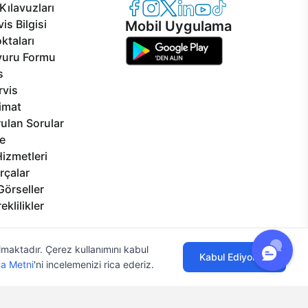
Casper Facebook
Casper Instagram
Casper Twitter
Casper LinkedIn
Casper YouTube
Casper TikTok
Kılavuzları
is Bilgisi
Mobil Uygulama
ktaları
vuru Formu
s
rvis
limat
ulan Sorular
e
izmetleri
rçalar
Görseller
eklilikler
ılmaktadır. Çerez kullanımını kabul
Kabul Ediyorum
a Metni
'ni incelemenizi rica ederiz.
lgi Toplumu Hizmetleri
Mesafeli Satış Sözleşmesi
Aydınlatma Metni