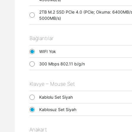
2TB M.2 SSD PCle 4.0 (PCle; Okuma: 6400MB/s
5000MB/s)
Bağlantılar
WIFI Yok
300 Mbps 802.11 b/g/n
Klavye – Mouse Set
Kablolu Set Siyah
Kablosuz Set Siyah
Anakart