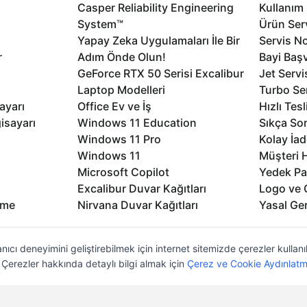
Casper Reliability Engineering
Kullanım 
System™
Ürün Serv
Yapay Zeka Uygulamaları İle Bir
Servis No
r
Adım Önde Olun!
Bayi Baş
GeForce RTX 50 Serisi Excalibur
Jet Servi
Laptop Modelleri
Turbo Se
ayarı
Office Ev ve İş
Hızlı Tes
isayarı
Windows 11 Education
Sıkça Sor
Windows 11 Pro
Kolay İad
Windows 11
Müşteri H
Microsoft Copilot
Yedek Pa
Excalibur Duvar Kağıtları
Logo ve 
rme
Nirvana Duvar Kağıtları
Yasal Ger
nıcı deneyimini geliştirebilmek için internet sitemizde çerezler kullan
z. Çerezler hakkında detaylı bilgi almak için
Çerez ve Cookie Aydınlatm
lıdır
KVKK
Çerez Politikası
Bilgi Güvenliği
Bi