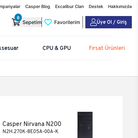
mpanyalar
Casper Blog
Excalibur Clan
Destek
Hakkımızda
0
Üye Ol / Giriş
Sepetim
Favorilerim
ksesuar
CPU & GPU
Fırsat Ürünleri
Casper Nirvana N200
N2H.270K-8E05A-00A-K