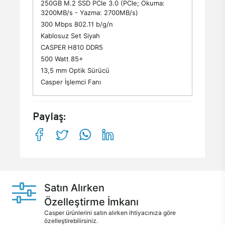
250GB M.2 SSD PCle 3.0 (PCle; Okuma:
3200MB/s - Yazma: 2700MB/s)
300 Mbps 802.11 b/g/n
Kablosuz Set Siyah
CASPER H810 DDR5
500 Watt 85+
13,5 mm Optik Sürücü
Casper İşlemci Fanı
Paylaş:
Satın Alırken
Özelleştirme İmkanı
Casper ürünlerini satın alırken ihtiyacınıza göre
özelleştirebilirsiniz.