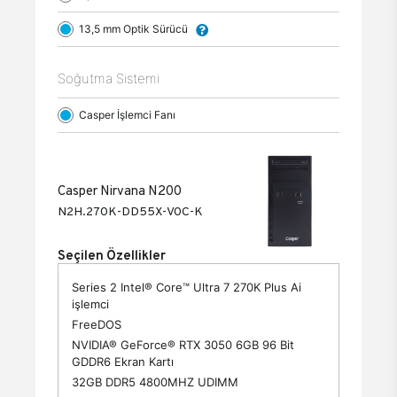
13,5 mm Optik Sürücü
Soğutma Sistemi
Casper İşlemci Fanı
Casper Nirvana N200
N2H.270K-DD55X-V0C-K
Seçilen Özellikler
Series 2 Intel® Core™ Ultra 7 270K Plus Ai
işlemci
FreeDOS
NVIDIA® GeForce® RTX 3050 6GB 96 Bit
GDDR6 Ekran Kartı
32GB DDR5 4800MHZ UDIMM