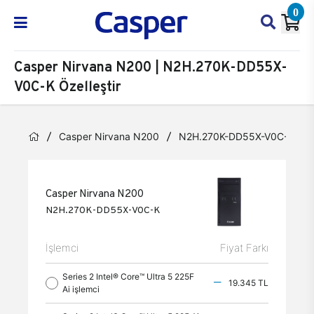
0
Casper Nirvana N200 | N2H.270K-DD55X-
V0C-K Özelleştir
Casper Nirvana N200
N2H.270K-DD55X-V0C-K
Casper Nirvana N200
N2H.270K-DD55X-V0C-K
İşlemci
Fiyat Farkı
Series 2 Intel® Core™ Ultra 5 225F
19.345 TL
Ai işlemci