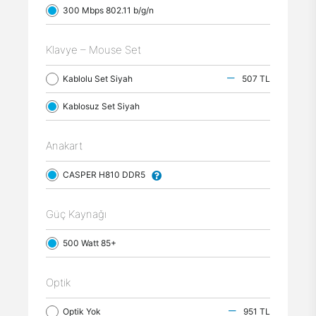
300 Mbps 802.11 b/g/n
Klavye – Mouse Set
Kablolu Set Siyah
507 TL
Kablosuz Set Siyah
Anakart
CASPER H810 DDR5
Güç Kaynağı
500 Watt 85+
Optik
Optik Yok
951 TL