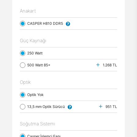
Anakart
CASPER H810 DDR5
Güç Kaynağı
250 Watt
500 Watt 85+
1.268 TL
Optik
Optik Yok
13,5 mm Optik Sürücü
951 TL
Soğutma Sistemi
Casper İşlemci Fanı