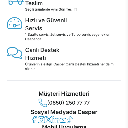
Teslim
Seçili ürünlerde Aynı Gün Teslim!
Hızlı ve Güvenli
Servis
1 Saatte servis, Jet servis ve Turbo servis seçenekleri
Casper'da!
Canlı Destek
Hizmeti
Ürünlerinizle ilgili Casper Canlı Destek hizmeti her daim
sizinle.
Müşteri Hizmetleri
(0850) 250 77 77
Sosyal Medyada Casper
Casper Facebook
Casper Instagram
Casper Twitter
Casper LinkedIn
Casper YouTube
Casper TikTok
Mobil Uygulama