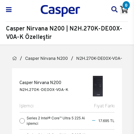
0
Casper Nirvana N200 | N2H.270K-DE00X-
V0A-K Özelleştir
Casper Nirvana N200
N2H.270K-DE00X-V0A-K
Casper Nirvana N200
N2H.270K-DE00X-V0A-K
İşlemci
Fiyat Farkı
Series 2 Intel® Core™ Ultra 5 225 Ai
17.695 TL
işlemci