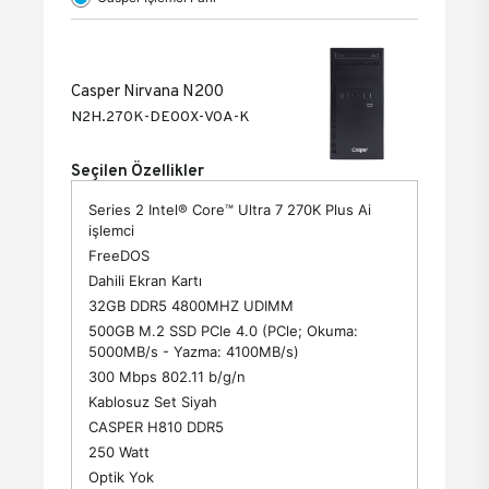
Casper Nirvana N200
N2H.270K-DE00X-V0A-K
Seçilen Özellikler
Series 2 Intel® Core™ Ultra 7 270K Plus Ai
işlemci
FreeDOS
Dahili Ekran Kartı
32GB DDR5 4800MHZ UDIMM
500GB M.2 SSD PCle 4.0 (PCle; Okuma:
5000MB/s - Yazma: 4100MB/s)
300 Mbps 802.11 b/g/n
Kablosuz Set Siyah
CASPER H810 DDR5
250 Watt
Optik Yok