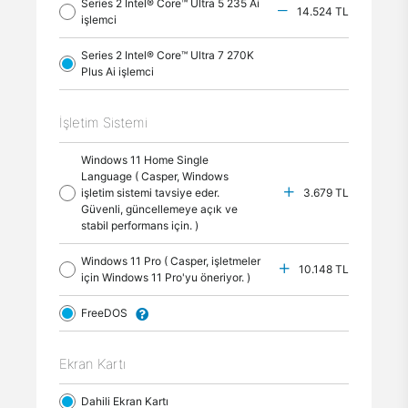
Series 2 Intel® Core™ Ultra 5 235 Ai
14.524 TL
işlemci
Series 2 Intel® Core™ Ultra 7 270K
Plus Ai işlemci
İşletim Sistemi
Windows 11 Home Single
Language ( Casper, Windows
işletim sistemi tavsiye eder.
3.679 TL
Güvenli, güncellemeye açık ve
stabil performans için. )
Windows 11 Pro ( Casper, işletmeler
10.148 TL
için Windows 11 Pro'yu öneriyor. )
FreeDOS
Ekran Kartı
Dahili Ekran Kartı