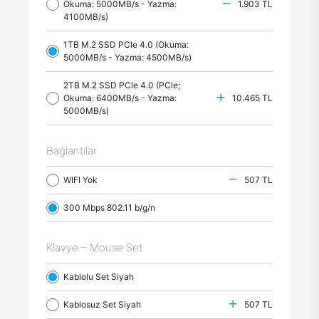
Okuma: 5000MB/s - Yazma:
1.903 TL
4100MB/s)
1TB M.2 SSD PCle 4.0 (Okuma:
5000MB/s - Yazma: 4500MB/s)
2TB M.2 SSD PCle 4.0 (PCle;
Okuma: 6400MB/s - Yazma:
10.465 TL
5000MB/s)
Bağlantılar
WIFI Yok
507 TL
300 Mbps 802.11 b/g/n
Klavye – Mouse Set
Kablolu Set Siyah
Kablosuz Set Siyah
507 TL