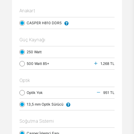
Anakart
CASPER H810 DDR5
Güç Kaynağı
250 Watt
500 Watt 85+
1.268 TL
Optik
Optik Yok
951 TL
13,5 mm Optik Sürücü
Soğutma Sistemi
Casper İşlemci Fanı