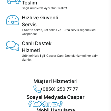
Teslim
Seçili ürünlerde Aynı Gün Teslim!
Hızlı ve Güvenli
Servis
1 Saatte servis, Jet servis ve Turbo servis seçenekleri
Casper'da!
Canlı Destek
Hizmeti
Ürünlerinizle ilgili Casper Canlı Destek hizmeti her daim
sizinle.
Müşteri Hizmetleri
(0850) 250 77 77
Sosyal Medyada Casper
Casper Facebook
Casper Instagram
Casper Twitter
Casper LinkedIn
Casper YouTube
Casper TikTok
Mobil Uygulama