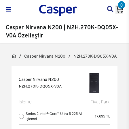
0
Casper Nirvana N200 | N2H.270K-DQ05X-
V0A Özelleştir
Casper Nirvana N200
N2H.270K-DQ05X-V0A
Öz
Casper Nirvana N200
N2H.270K-DQ05X-V0A
İşlemci
Fiyat Farkı
Series 2 Intel® Core™ Ultra 5 225 Ai
17.695 TL
işlemci