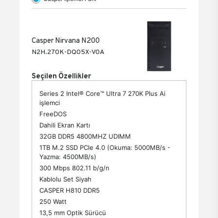
Casper Nirvana N200
N2H.270K-DQ05X-V0A
Seçilen Özellikler
Series 2 Intel® Core™ Ultra 7 270K Plus Ai
işlemci
FreeDOS
Dahili Ekran Kartı
32GB DDR5 4800MHZ UDIMM
1TB M.2 SSD PCle 4.0 (Okuma: 5000MB/s -
Yazma: 4500MB/s)
300 Mbps 802.11 b/g/n
Kablolu Set Siyah
CASPER H810 DDR5
250 Watt
13,5 mm Optik Sürücü