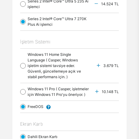
Series 2 Intel® Core™ Ultra 5 235 Ai
14.524 TL
işlemci
Series 2 Intel® Core™ Ultra 7 270K
Plus Ai işlemci
İşletim Sistemi
Windows 11 Home Single
Language ( Casper, Windows
işletim sistemi tavsiye eder.
3.679 TL
Güvenli, güncellemeye açık ve
stabil performans için. )
Windows 11 Pro ( Casper, işletmeler
10.148 TL
için Windows 11 Pro'yu öneriyor. )
FreeDOS
Ekran Kartı
Dahili Ekran Kartı