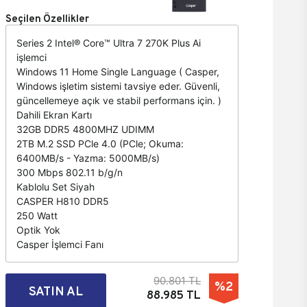
Seçilen Özellikler
Series 2 Intel® Core™ Ultra 7 270K Plus Ai
işlemci
Windows 11 Home Single Language ( Casper,
Windows işletim sistemi tavsiye eder. Güvenli,
güncellemeye açık ve stabil performans için. )
Dahili Ekran Kartı
32GB DDR5 4800MHZ UDIMM
2TB M.2 SSD PCle 4.0 (PCle; Okuma:
6400MB/s - Yazma: 5000MB/s)
300 Mbps 802.11 b/g/n
Kablolu Set Siyah
CASPER H810 DDR5
250 Watt
Optik Yok
Casper İşlemci Fanı
90.801 TL
%2
SATIN AL
88.985 TL