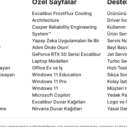
Özel Sayfalar
Deste
Excalibur FrostFlux Cooling
Ürününüz
Architecture
Driver İn
Casper Reliability Engineering
Kullanım 
System™
Ürün Serv
Yapay Zeka Uygulamaları İle Bir
Servis No
r
Adım Önde Olun!
Bayi Baş
GeForce RTX 50 Serisi Excalibur
Jet Servi
Laptop Modelleri
Turbo Se
ayarı
Office Ev ve İş
Hızlı Tes
isayarı
Windows 11 Education
Sıkça Sor
Windows 11 Pro
Kolay İad
Windows 11
Müşteri H
Microsoft Copilot
Yedek Pa
Excalibur Duvar Kağıtları
Logo ve 
rme
Nirvana Duvar Kağıtları
Yasal Ger
nıcı deneyimini geliştirebilmek için internet sitemizde çerezler kullan