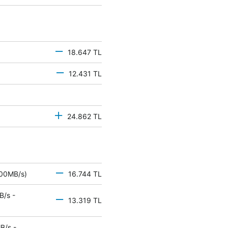
18.647 TL
12.431 TL
24.862 TL
 500MB/s)
16.744 TL
B/s -
13.319 TL
B/s -