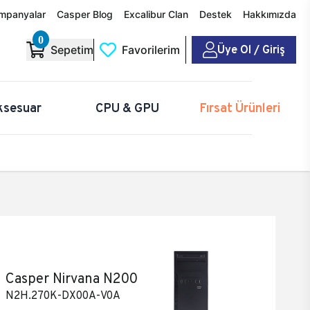
mpanyalar
Casper Blog
Excalibur Clan
Destek
Hakkımızda
0
Üye Ol / Giriş
Sepetim
Favorilerim
ksesuar
CPU & GPU
Fırsat Ürünleri
Casper Nirvana N200
N2H.270K-DX00A-V0A