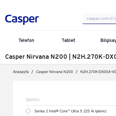
Telefon
Tablet
Bilgisa
Casper Nirvana N200 | N2H.270K-DX0
Anasayfa
Casper Nirvana N200
N2H.270K-DX00A-V
İşlemci
Series 2 Intel® Core™ Ultra 5 225 Ai işlemci