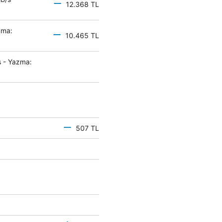
12.368 TL
zma:
10.465 TL
 - Yazma:
507 TL