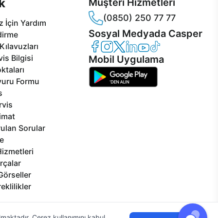
k
Müşteri Hizmetleri
(0850) 250 77 77
 İçin Yardım
Sosyal Medyada Casper
dirme
Casper Facebook
Casper Instagram
Casper Twitter
Casper LinkedIn
Casper YouTube
Casper TikTok
Kılavuzları
is Bilgisi
Mobil Uygulama
ktaları
vuru Formu
s
rvis
limat
ulan Sorular
e
izmetleri
rçalar
Görseller
eklilikler
ılmaktadır. Çerez kullanımını kabul