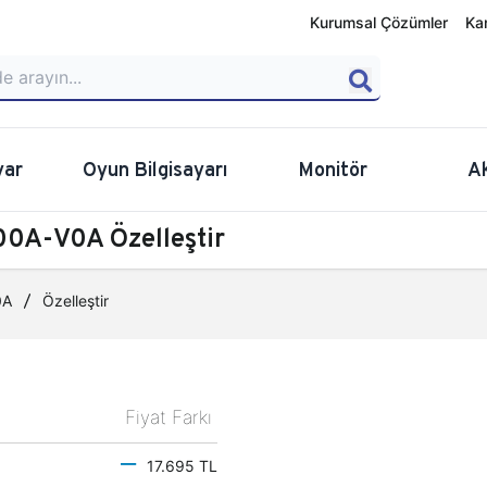
Kurumsal Çözümler
Ka
yar
Oyun Bilgisayarı
Monitör
A
0A-V0A Özelleştir
0A
Özelleştir
Fiyat Farkı
17.695 TL