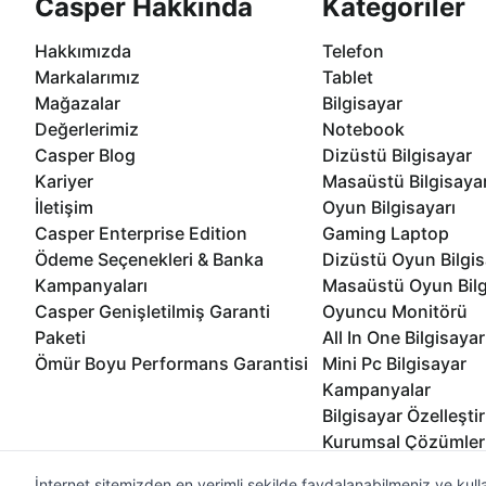
Casper Hakkında
Kategoriler
Hakkımızda
Telefon
Markalarımız
Tablet
Mağazalar
Bilgisayar
Değerlerimiz
Notebook
Casper Blog
Dizüstü Bilgisayar
Kariyer
Masaüstü Bilgisaya
İletişim
Oyun Bilgisayarı
Casper Enterprise Edition
Gaming Laptop
Ödeme Seçenekleri & Banka
Dizüstü Oyun Bilgis
Kampanyaları
Masaüstü Oyun Bilg
Casper Genişletilmiş Garanti
Oyuncu Monitörü
Paketi
All In One Bilgisayar
Ömür Boyu Performans Garantisi
Mini Pc Bilgisayar
Kampanyalar
Bilgisayar Özelleşti
Kurumsal Çözümler
İnternet sitemizden en verimli şekilde faydalanabilmeniz ve kulla