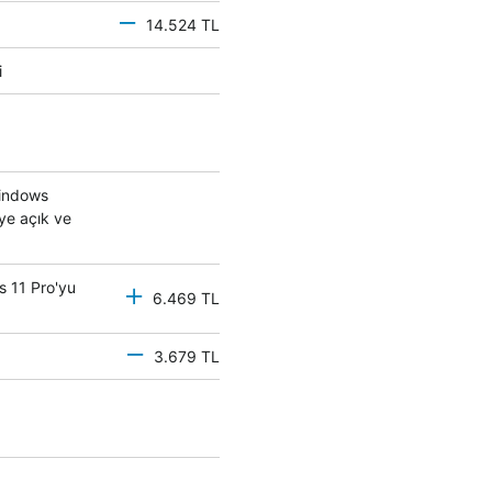
14.524 TL
mci
Windows
eye açık ve
s 11 Pro'yu
6.469 TL
3.679 TL