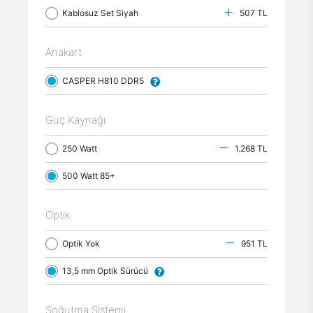
Kablosuz Set Siyah
507 TL
Anakart
CASPER H810 DDR5
Güç Kaynağı
250 Watt
1.268 TL
500 Watt 85+
Optik
Optik Yok
951 TL
13,5 mm Optik Sürücü
Soğutma Sistemi