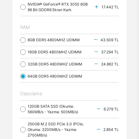
NVIDIA® GeForce® RTX 3050 6GB
17.442 TL
96 Bit GDDR6 Ekran Kartı
RAM
8GB DDR5 4800MHZ UDIMM
43.509 TL
16GB DDR5 4800MHZ UDIMM
37.294 TL
32GB DDR5 4800MHZ UDIMM
24.862 TL
64GB DDR5 4800MHZ UDIMM
Depolama
120GB SATA SSD (Okuma:
6.279 TL
560MB/s - Yazma: 500MB/s)
250GB M.2 SSD PCle 3.0 (PCle;
Okuma: 3200MB/s - Yazma:
2.854 TL
2700MB/s)