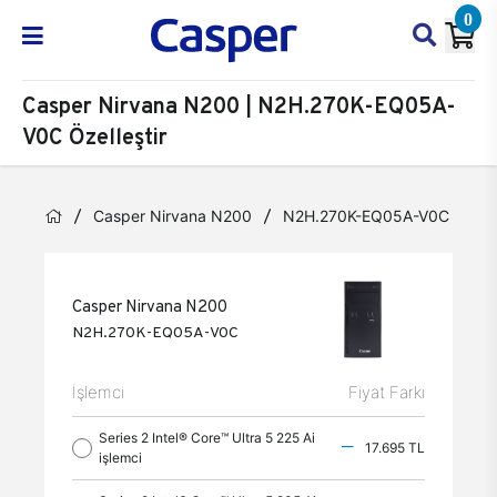
0
Casper Nirvana N200 | N2H.270K-EQ05A-
V0C Özelleştir
Casper Nirvana N200
N2H.270K-EQ05A-V0C
Öz
Casper Nirvana N200
N2H.270K-EQ05A-V0C
İşlemci
Fiyat Farkı
Series 2 Intel® Core™ Ultra 5 225 Ai
17.695 TL
işlemci