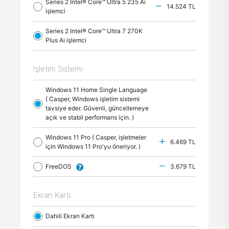
Series 2 Intel® Core™ Ultra 5 235 Ai
14.524 TL
işlemci
Series 2 Intel® Core™ Ultra 7 270K
Plus Ai işlemci
İşletim Sistemi
Windows 11 Home Single Language
( Casper, Windows işletim sistemi
tavsiye eder. Güvenli, güncellemeye
açık ve stabil performans için. )
Windows 11 Pro ( Casper, işletmeler
6.469 TL
için Windows 11 Pro'yu öneriyor. )
FreeDOS
3.679 TL
Ekran Kartı
Dahili Ekran Kartı