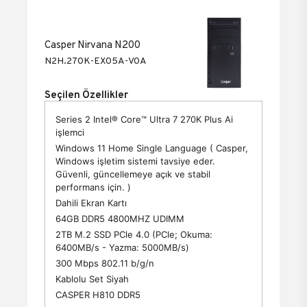
Casper Nirvana N200
N2H.270K-EX05A-V0A
Seçilen Özellikler
Series 2 Intel® Core™ Ultra 7 270K Plus Ai
işlemci
Windows 11 Home Single Language ( Casper,
Windows işletim sistemi tavsiye eder.
Güvenli, güncellemeye açık ve stabil
performans için. )
Dahili Ekran Kartı
64GB DDR5 4800MHZ UDIMM
2TB M.2 SSD PCle 4.0 (PCle; Okuma:
6400MB/s - Yazma: 5000MB/s)
300 Mbps 802.11 b/g/n
Kablolu Set Siyah
CASPER H810 DDR5