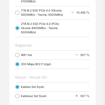
4100MB/s)
1TB M.2 SSD PCle 4.0 (Okuma:
10.465 TL
5000MB/s - Yazma: 4500MB/s)
2TB M.2 SSD PCle 4.0 (PCle;
Okuma: 6400MB/s - Yazma:
5000MB/s)
Bağlantılar
WIFI Yok
507 TL
300 Mbps 802.11 b/g/n
Klavye – Mouse Set
Kablolu Set Siyah
Kablosuz Set Siyah
507 TL