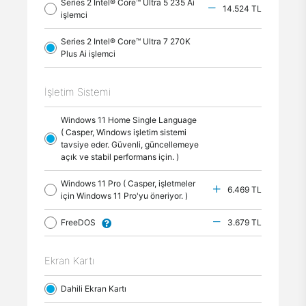
Series 2 Intel® Core™ Ultra 5 235 Ai
14.524 TL
işlemci
Series 2 Intel® Core™ Ultra 7 270K
Plus Ai işlemci
İşletim Sistemi
Windows 11 Home Single Language
( Casper, Windows işletim sistemi
tavsiye eder. Güvenli, güncellemeye
açık ve stabil performans için. )
Windows 11 Pro ( Casper, işletmeler
6.469 TL
için Windows 11 Pro'yu öneriyor. )
FreeDOS
3.679 TL
Ekran Kartı
Dahili Ekran Kartı