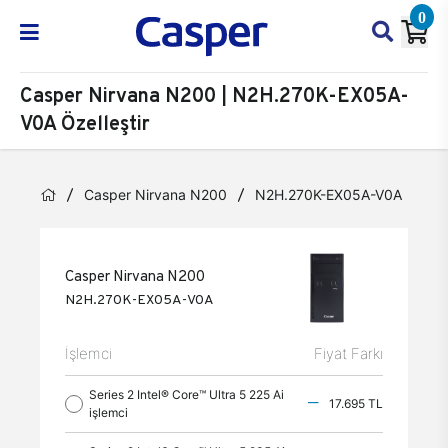
0
Casper Nirvana N200 | N2H.270K-EX05A-
V0A Özelleştir
Casper Nirvana N200
N2H.270K-EX05A-V0A
Öz
Casper Nirvana N200
N2H.270K-EX05A-V0A
İşlemci
Fiyat Farkı
Series 2 Intel® Core™ Ultra 5 225 Ai
17.695 TL
işlemci