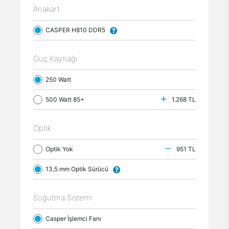
Anakart
CASPER H810 DDR5
Güç Kaynağı
250 Watt
500 Watt 85+
1.268 TL
Optik
Optik Yok
951 TL
13,5 mm Optik Sürücü
Soğutma Sistemi
Casper İşlemci Fanı