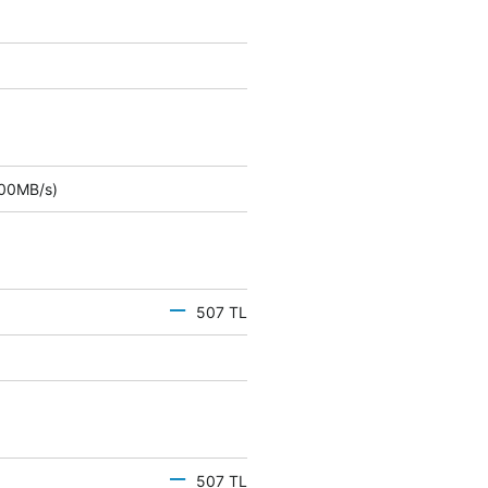
 500MB/s)
507 TL
507 TL