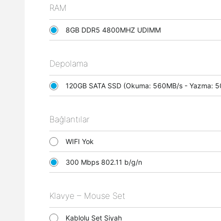
RAM
8GB DDR5 4800MHZ UDIMM
Depolama
120GB SATA SSD (Okuma: 560MB/s - Yazma:
Bağlantılar
WIFI Yok
300 Mbps 802.11 b/g/n
Klavye – Mouse Set
Kablolu Set Siyah