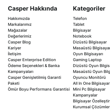
Casper Hakkında
Kategoriler
Hakkımızda
Telefon
Markalarımız
Tablet
Mağazalar
Bilgisayar
Değerlerimiz
Notebook
Casper Blog
Dizüstü Bilgisayar
Kariyer
Masaüstü Bilgisaya
İletişim
Oyun Bilgisayarı
Casper Enterprise Edition
Gaming Laptop
Ödeme Seçenekleri & Banka
Dizüstü Oyun Bilgis
Kampanyaları
Masaüstü Oyun Bilg
Casper Genişletilmiş Garanti
Oyuncu Monitörü
Paketi
All In One Bilgisayar
Ömür Boyu Performans Garantisi
Mini Pc Bilgisayar
Kampanyalar
Bilgisayar Özelleşti
Kurumsal Çözümler