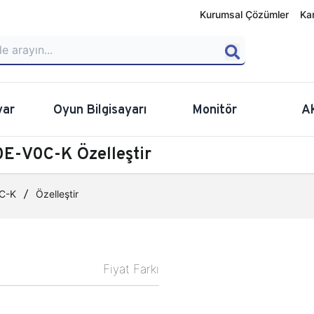
Kurumsal Çözümler
Ka
yar
Oyun Bilgisayarı
Monitör
A
E-V0C-K Özelleştir
C-K
Özelleştir
Fiyat Farkı