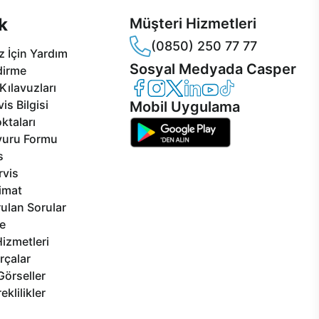
k
Müşteri Hizmetleri
(0850) 250 77 77
 İçin Yardım
Sosyal Medyada Casper
dirme
Casper Facebook
Casper Instagram
Casper Twitter
Casper LinkedIn
Casper YouTube
Casper TikTok
Kılavuzları
is Bilgisi
Mobil Uygulama
ktaları
vuru Formu
s
rvis
limat
ulan Sorular
e
izmetleri
rçalar
Görseller
eklilikler