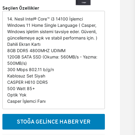
Seçilen Özellikler
14. Nesil Intel® Core™ i3 14100 İşlemci
Windows 11 Home Single Language ( Casper,
Windows işletim sistemi tavsiye eder. Güvenli,
güncellemeye açık ve stabil performans için. )
Dahili Ekran Kartı
8GB DDR5 4800MHZ UDIMM
120GB SATA SSD (Okuma: 560MB/s - Yazma:
500MB/s)
300 Mbps 802.11 b/g/n
Kablosuz Set Siyah
CASPER H610 DDR5
500 Watt 85+
Optik Yok
Casper İşlemci Fanı
STOĞA GELİNCE HABER VER