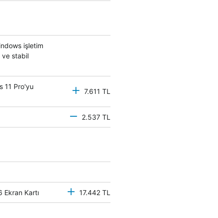
ndows işletim
 ve stabil
s 11 Pro'yu
7.611 TL
2.537 TL
6 Ekran Kartı
17.442 TL