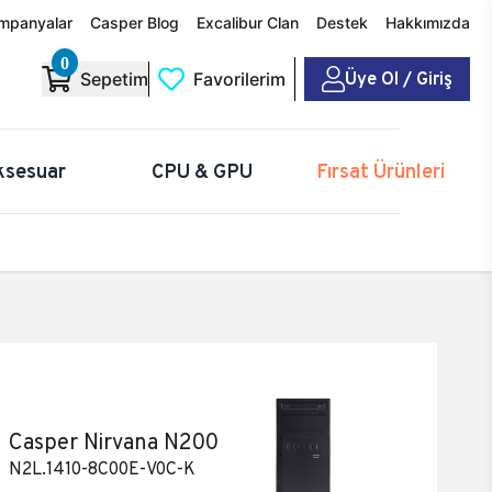
mpanyalar
Casper Blog
Excalibur Clan
Destek
Hakkımızda
0
Üye Ol / Giriş
Sepetim
Favorilerim
ksesuar
CPU & GPU
Fırsat Ürünleri
Casper Nirvana N200
N2L.1410-8C00E-V0C-K