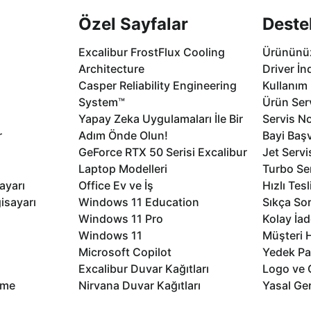
Özel Sayfalar
Deste
Excalibur FrostFlux Cooling
Ürününüz
Architecture
Driver İn
Casper Reliability Engineering
Kullanım 
System™
Ürün Serv
Yapay Zeka Uygulamaları İle Bir
Servis No
r
Adım Önde Olun!
Bayi Baş
GeForce RTX 50 Serisi Excalibur
Jet Servi
Laptop Modelleri
Turbo Se
ayarı
Office Ev ve İş
Hızlı Tes
isayarı
Windows 11 Education
Sıkça Sor
Windows 11 Pro
Kolay İad
Windows 11
Müşteri H
Microsoft Copilot
Yedek Pa
Excalibur Duvar Kağıtları
Logo ve 
rme
Nirvana Duvar Kağıtları
Yasal Ger