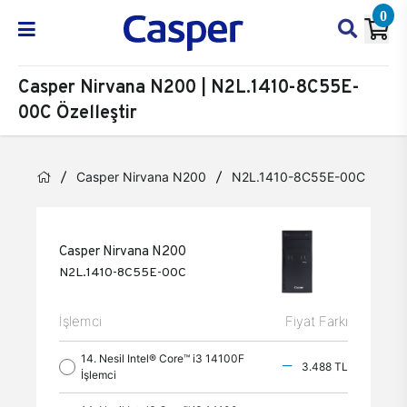
0
Casper Nirvana N200 | N2L.1410-8C55E-
00C Özelleştir
Casper Nirvana N200
N2L.1410-8C55E-00C
Öz
Casper Nirvana N200
N2L.1410-8C55E-00C
İşlemci
Fiyat Farkı
14. Nesil Intel® Core™ i3 14100F
3.488 TL
İşlemci