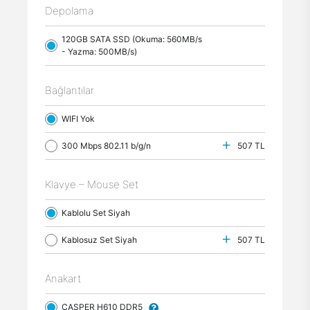
Depolama
120GB SATA SSD (Okuma: 560MB/s
- Yazma: 500MB/s)
Bağlantılar
WIFI Yok
300 Mbps 802.11 b/g/n
507 TL
Klavye – Mouse Set
Kablolu Set Siyah
Kablosuz Set Siyah
507 TL
Anakart
CASPER H610 DDR5