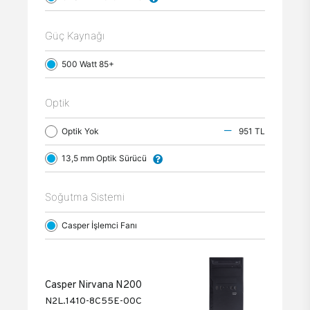
Güç Kaynağı
500 Watt 85+
Optik
Optik Yok
951 TL
13,5 mm Optik Sürücü
Soğutma Sistemi
Casper İşlemci Fanı
Casper Nirvana N200
N2L.1410-8C55E-00C