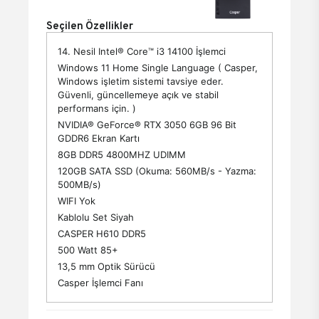
Seçilen Özellikler
14. Nesil Intel® Core™ i3 14100 İşlemci
Windows 11 Home Single Language ( Casper,
Windows işletim sistemi tavsiye eder.
Güvenli, güncellemeye açık ve stabil
performans için. )
NVIDIA® GeForce® RTX 3050 6GB 96 Bit
GDDR6 Ekran Kartı
8GB DDR5 4800MHZ UDIMM
120GB SATA SSD (Okuma: 560MB/s - Yazma:
500MB/s)
WIFI Yok
Kablolu Set Siyah
CASPER H610 DDR5
500 Watt 85+
13,5 mm Optik Sürücü
Casper İşlemci Fanı