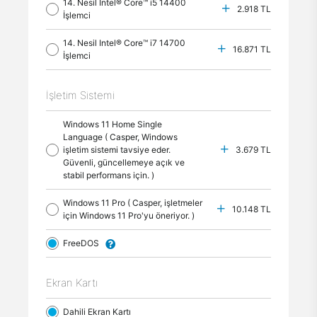
14. Nesil Intel® Core™ i5 14400
2.918 TL
İşlemci
14. Nesil Intel® Core™ i7 14700
16.871 TL
İşlemci
İşletim Sistemi
Windows 11 Home Single
Language ( Casper, Windows
işletim sistemi tavsiye eder.
3.679 TL
Güvenli, güncellemeye açık ve
stabil performans için. )
Windows 11 Pro ( Casper, işletmeler
10.148 TL
için Windows 11 Pro'yu öneriyor. )
FreeDOS
Ekran Kartı
Dahili Ekran Kartı