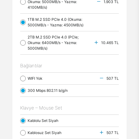
Okuma: 5000MB/s - Yazma:
1.903 TL
4100MB/s)
1TB M.2 SSD PCle 4.0 (Okuma:
5000MB/s - Yazma: 4500MB/s)
2TB M.2 SSD PCle 4.0 (PCle;
Okuma: 6400MB/s - Yazma:
10.465 TL
5000MB/s)
Bağlantılar
WIFI Yok
507 TL
300 Mbps 802.11 b/g/n
Klavye – Mouse Set
Kablolu Set Siyah
Kablosuz Set Siyah
507 TL