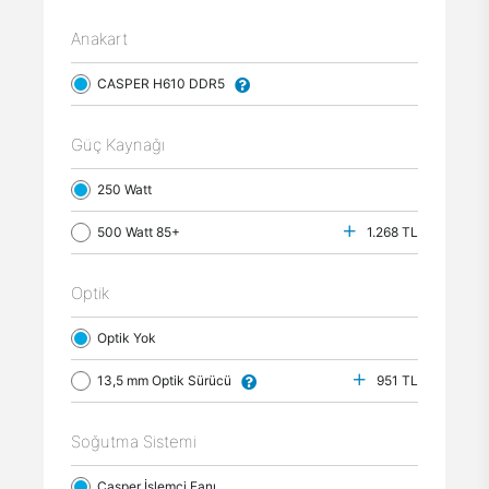
Anakart
CASPER H610 DDR5
Güç Kaynağı
250 Watt
500 Watt 85+
1.268 TL
Optik
Optik Yok
13,5 mm Optik Sürücü
951 TL
Soğutma Sistemi
Casper İşlemci Fanı