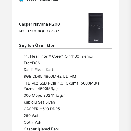
Casper Nirvana N200
N2L.1410-8Q00X-V0A
Seçilen Özellikler
14. Nesil Intel® Core™ i3 14100 İşlemci
FreeDOS
Dahili Ekran Kartı
8GB DDR5 4800MHZ UDIMM
1TB M.2 SSD PCle 4.0 (Okuma: 5000MB/s -
Yazma: 4500MB/s)
300 Mbps 802.11 b/g/n
Kablolu Set Siyah
CASPER H610 DDR5
250 Watt
Optik Yok
Casper İşlemci Fanı