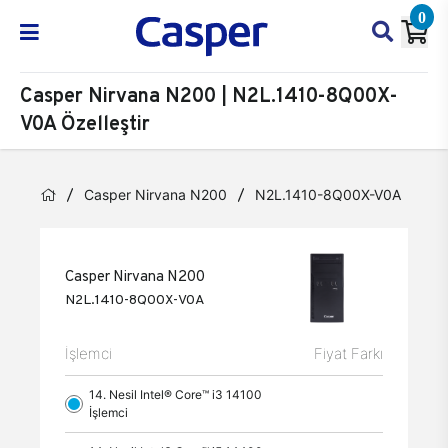
0
Casper Nirvana N200 | N2L.1410-8Q00X-
V0A Özelleştir
Casper Nirvana N200
N2L.1410-8Q00X-V0A
Öze
Casper Nirvana N200
N2L.1410-8Q00X-V0A
İşlemci
Fiyat Farkı
14. Nesil Intel® Core™ i3 14100
İşlemci