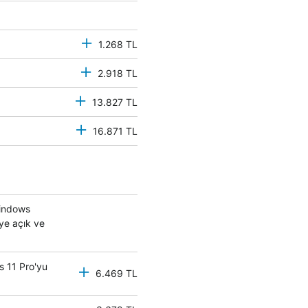
1.268 TL
2.918 TL
13.827 TL
16.871 TL
Windows
eye açık ve
s 11 Pro'yu
6.469 TL