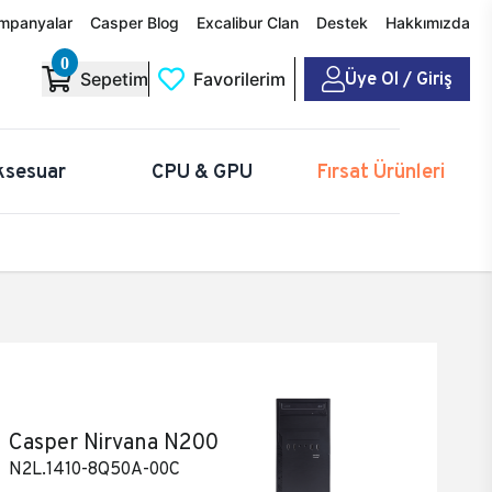
mpanyalar
Casper Blog
Excalibur Clan
Destek
Hakkımızda
0
Üye Ol / Giriş
Sepetim
Favorilerim
ksesuar
CPU & GPU
Fırsat Ürünleri
Casper Nirvana N200
N2L.1410-8Q50A-00C