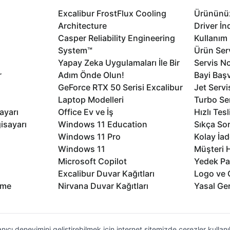
Excalibur FrostFlux Cooling
Ürününüz
Architecture
Driver İn
Casper Reliability Engineering
Kullanım 
System™
Ürün Serv
Yapay Zeka Uygulamaları İle Bir
Servis No
r
Adım Önde Olun!
Bayi Baş
GeForce RTX 50 Serisi Excalibur
Jet Servi
Laptop Modelleri
Turbo Se
ayarı
Office Ev ve İş
Hızlı Tes
isayarı
Windows 11 Education
Sıkça Sor
Windows 11 Pro
Kolay İad
Windows 11
Müşteri H
Microsoft Copilot
Yedek Pa
Excalibur Duvar Kağıtları
Logo ve 
rme
Nirvana Duvar Kağıtları
Yasal Ger
nıcı deneyimini geliştirebilmek için internet sitemizde çerezler kullan