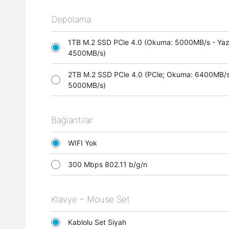
Depolama
1TB M.2 SSD PCle 4.0 (Okuma: 5000MB/s - Ya
4500MB/s)
2TB M.2 SSD PCle 4.0 (PCle; Okuma: 6400MB/s
5000MB/s)
Bağlantılar
WIFI Yok
300 Mbps 802.11 b/g/n
Klavye – Mouse Set
Kablolu Set Siyah