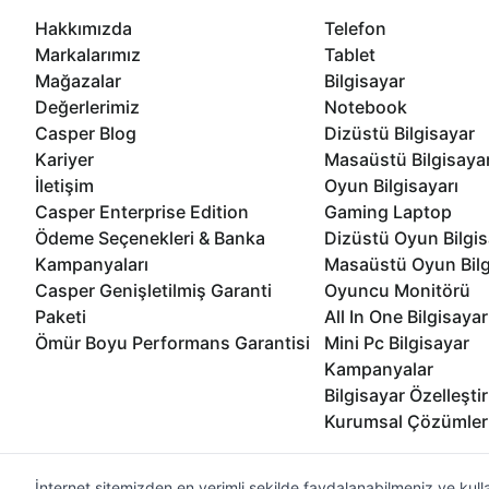
Hakkımızda
Telefon
Markalarımız
Tablet
Mağazalar
Bilgisayar
Değerlerimiz
Notebook
Casper Blog
Dizüstü Bilgisayar
Kariyer
Masaüstü Bilgisaya
İletişim
Oyun Bilgisayarı
Casper Enterprise Edition
Gaming Laptop
Ödeme Seçenekleri & Banka
Dizüstü Oyun Bilgis
Kampanyaları
Masaüstü Oyun Bilg
Casper Genişletilmiş Garanti
Oyuncu Monitörü
Paketi
All In One Bilgisayar
Ömür Boyu Performans Garantisi
Mini Pc Bilgisayar
Kampanyalar
Bilgisayar Özelleşti
Kurumsal Çözümler
İnternet sitemizden en verimli şekilde faydalanabilmeniz ve kulla