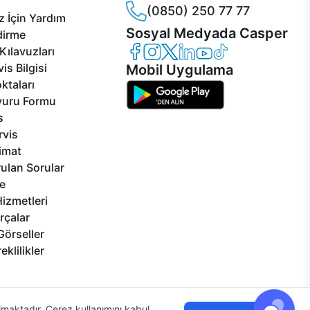
(0850) 250 77 77
 İçin Yardım
Sosyal Medyada Casper
dirme
Casper Facebook
Casper Instagram
Casper Twitter
Casper LinkedIn
Casper YouTube
Casper TikTok
Kılavuzları
is Bilgisi
Mobil Uygulama
ktaları
vuru Formu
s
rvis
limat
ulan Sorular
e
izmetleri
rçalar
Görseller
eklilikler
ılmaktadır. Çerez kullanımını kabul