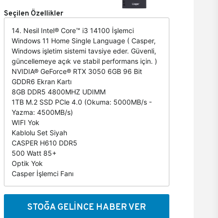
Seçilen Özellikler
14. Nesil Intel® Core™ i3 14100 İşlemci
Windows 11 Home Single Language ( Casper,
Windows işletim sistemi tavsiye eder. Güvenli,
güncellemeye açık ve stabil performans için. )
NVIDIA® GeForce® RTX 3050 6GB 96 Bit
GDDR6 Ekran Kartı
8GB DDR5 4800MHZ UDIMM
1TB M.2 SSD PCle 4.0 (Okuma: 5000MB/s -
Yazma: 4500MB/s)
WIFI Yok
Kablolu Set Siyah
CASPER H610 DDR5
500 Watt 85+
Optik Yok
Casper İşlemci Fanı
STOĞA GELİNCE HABER VER