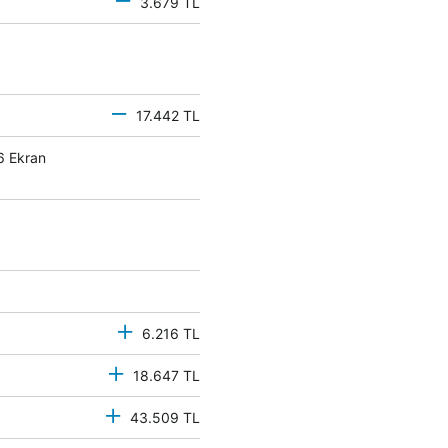
3.679 TL
17.442 TL
6 Ekran
6.216 TL
18.647 TL
43.509 TL