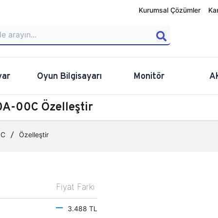
Kurumsal Çözümler
Ka
yar
Oyun Bilgisayarı
Monitör
A
A-00C Özelleştir
0C
Özelleştir
Fiyat Farkı
3.488 TL