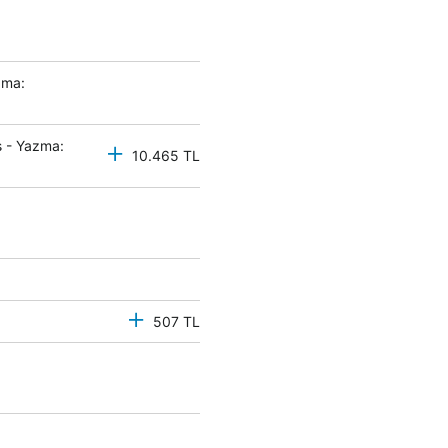
zma:
 - Yazma:
10.465 TL
507 TL