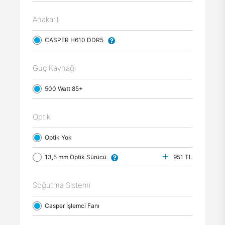
Anakart
CASPER H610 DDR5
Güç Kaynağı
500 Watt 85+
Optik
Optik Yok
13,5 mm Optik Sürücü
951 TL
Soğutma Sistemi
Casper İşlemci Fanı