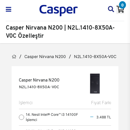
0
Casper Nirvana N200 | N2L.1410-8X50A-
V0C Özelleştir
Casper Nirvana N200
N2L.1410-8X50A-V0C
Öze
Casper Nirvana N200
N2L.1410-8X50A-V0C
İşlemci
Fiyat Farkı
14. Nesil Intel® Core™ i3 14100F
3.488 TL
İşlemci