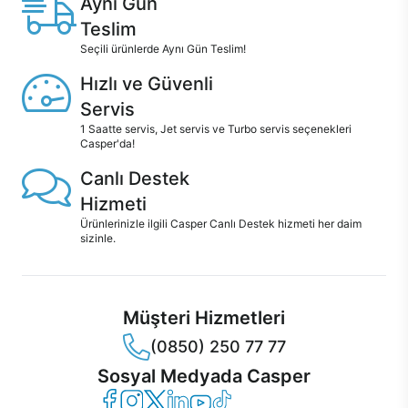
Aynı Gün
Teslim
Seçili ürünlerde Aynı Gün Teslim!
Hızlı ve Güvenli
Servis
1 Saatte servis, Jet servis ve Turbo servis seçenekleri
Casper'da!
Canlı Destek
Hizmeti
Ürünlerinizle ilgili Casper Canlı Destek hizmeti her daim
sizinle.
Müşteri Hizmetleri
(0850) 250 77 77
Sosyal Medyada Casper
Casper Facebook
Casper Instagram
Casper Twitter
Casper LinkedIn
Casper YouTube
Casper TikTok