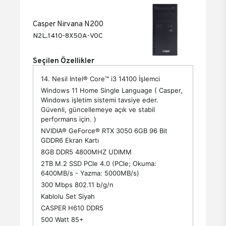
Casper Nirvana N200
N2L.1410-8X50A-V0C
Seçilen Özellikler
14. Nesil Intel® Core™ i3 14100 İşlemci
Windows 11 Home Single Language ( Casper,
Windows işletim sistemi tavsiye eder.
Güvenli, güncellemeye açık ve stabil
performans için. )
NVIDIA® GeForce® RTX 3050 6GB 96 Bit
GDDR6 Ekran Kartı
8GB DDR5 4800MHZ UDIMM
2TB M.2 SSD PCle 4.0 (PCle; Okuma:
6400MB/s - Yazma: 5000MB/s)
300 Mbps 802.11 b/g/n
Kablolu Set Siyah
CASPER H610 DDR5
500 Watt 85+