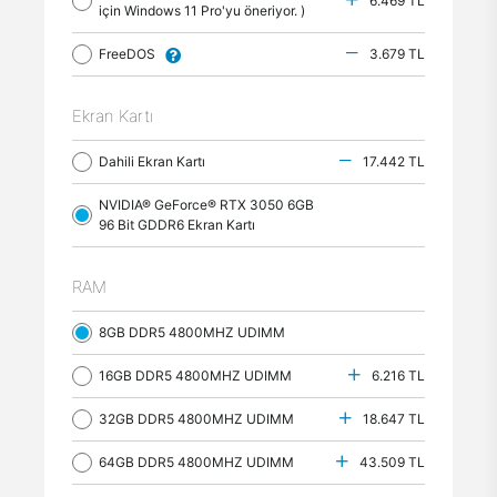
6.469 TL
için Windows 11 Pro'yu öneriyor. )
FreeDOS
3.679 TL
Ekran Kartı
Dahili Ekran Kartı
17.442 TL
NVIDIA® GeForce® RTX 3050 6GB
96 Bit GDDR6 Ekran Kartı
RAM
8GB DDR5 4800MHZ UDIMM
16GB DDR5 4800MHZ UDIMM
6.216 TL
32GB DDR5 4800MHZ UDIMM
18.647 TL
64GB DDR5 4800MHZ UDIMM
43.509 TL