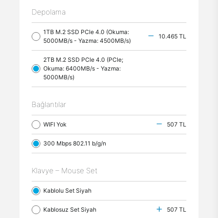
Depolama
1TB M.2 SSD PCle 4.0 (Okuma:
10.465 TL
5000MB/s - Yazma: 4500MB/s)
2TB M.2 SSD PCle 4.0 (PCle;
Okuma: 6400MB/s - Yazma:
5000MB/s)
Bağlantılar
WIFI Yok
507 TL
300 Mbps 802.11 b/g/n
Klavye – Mouse Set
Kablolu Set Siyah
Kablosuz Set Siyah
507 TL