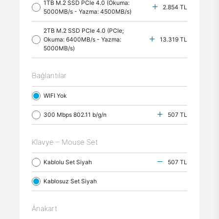
1TB M.2 SSD PCle 4.0 (Okuma:
2.854 TL
5000MB/s - Yazma: 4500MB/s)
2TB M.2 SSD PCle 4.0 (PCle;
Okuma: 6400MB/s - Yazma:
13.319 TL
5000MB/s)
Bağlantılar
WIFI Yok
300 Mbps 802.11 b/g/n
507 TL
Klavye – Mouse Set
Kablolu Set Siyah
507 TL
Kablosuz Set Siyah
Anakart