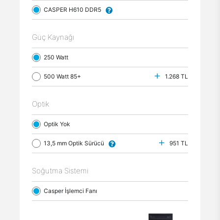
CASPER H610 DDR5
Güç Kaynağı
250 Watt
500 Watt 85+
1.268 TL
Optik
Optik Yok
13,5 mm Optik Sürücü
951 TL
Soğutma Sistemi
Casper İşlemci Fanı