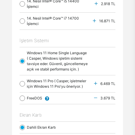
14. Nesil Intel® Core™ i5 14400
2.918 TL
İşlemci
14. Nesil Intel® Core™ i7 14700
16.871 TL
İşlemci
İşletim Sistemi
Windows 11 Home Single Language
( Casper, Windows işletim sistemi
tavsiye eder. Güvenli, güncellemeye
açık ve stabil performans için. )
Windows 11 Pro ( Casper, işletmeler
6.469 TL
için Windows 11 Pro'yu öneriyor. )
FreeDOS
3.679 TL
Ekran Kartı
Dahili Ekran Kartı