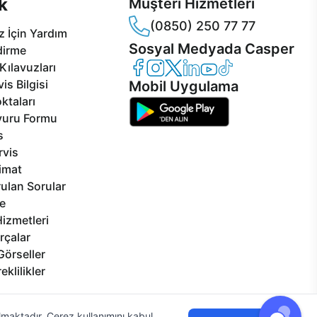
k
Müşteri Hizmetleri
(0850) 250 77 77
 İçin Yardım
Sosyal Medyada Casper
dirme
Casper Facebook
Casper Instagram
Casper Twitter
Casper LinkedIn
Casper YouTube
Casper TikTok
Kılavuzları
is Bilgisi
Mobil Uygulama
ktaları
vuru Formu
s
rvis
limat
ulan Sorular
e
izmetleri
rçalar
Görseller
eklilikler
ılmaktadır. Çerez kullanımını kabul