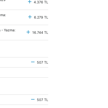
4.376 TL
zma:
6.279 TL
 - Yazma:
16.744 TL
507 TL
507 TL