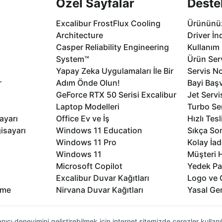
Özel Sayfalar
Deste
Excalibur FrostFlux Cooling
Ürününüz
Architecture
Driver İn
Casper Reliability Engineering
Kullanım 
System™
Ürün Serv
Yapay Zeka Uygulamaları İle Bir
Servis No
r
Adım Önde Olun!
Bayi Baş
GeForce RTX 50 Serisi Excalibur
Jet Servi
Laptop Modelleri
Turbo Se
ayarı
Office Ev ve İş
Hızlı Tes
isayarı
Windows 11 Education
Sıkça Sor
Windows 11 Pro
Kolay İad
Windows 11
Müşteri H
Microsoft Copilot
Yedek Pa
Excalibur Duvar Kağıtları
Logo ve 
rme
Nirvana Duvar Kağıtları
Yasal Ger
nıcı deneyimini geliştirebilmek için internet sitemizde çerezler kullan