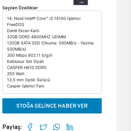
Seçilen Özellikler
14. Nesil Intel® Core™ i3 14100 İşlemci
FreeDOS
Dahili Ekran Kartı
32GB DDR5 4800MHZ UDIMM
120GB SATA SSD (Okuma: 560MB/s - Yazma:
500MB/s)
300 Mbps 802.11 b/g/n
Kablosuz Set Siyah
CASPER H610 DDR5
250 Watt
13,5 mm Optik Sürücü
Casper İşlemci Fanı
STOĞA GELİNCE HABER VER
Paylaş: