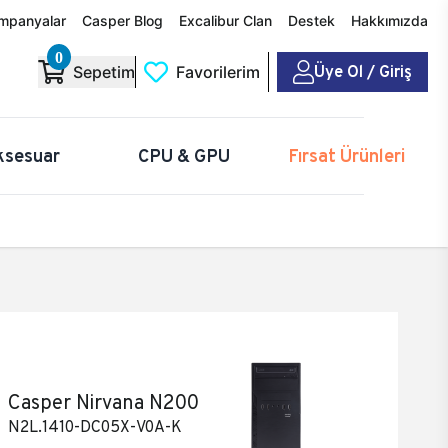
mpanyalar
Casper Blog
Excalibur Clan
Destek
Hakkımızda
0
Üye Ol / Giriş
Sepetim
Favorilerim
ksesuar
CPU & GPU
Fırsat Ürünleri
Casper Nirvana N200
N2L.1410-DC05X-V0A-K