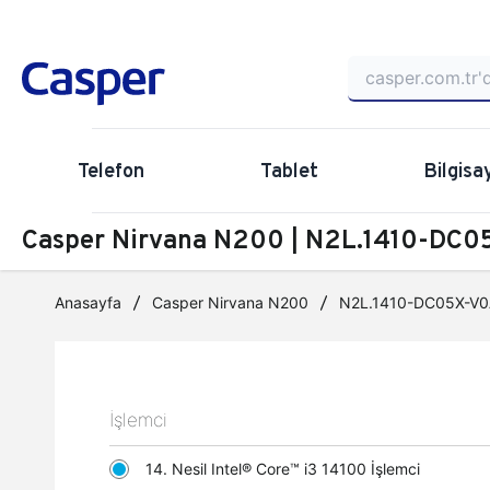
Telefon
Tablet
Bilgisa
Casper Nirvana N200 | N2L.1410-DC05
Anasayfa
Casper Nirvana N200
N2L.1410-DC05X-V0
İşlemci
14. Nesil Intel® Core™ i3 14100 İşlemci