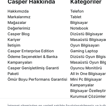
Casper Hakkında
Kategoriler
Hakkımızda
Telefon
Markalarımız
Tablet
Mağazalar
Bilgisayar
Değerlerimiz
Notebook
Casper Blog
Dizüstü Bilgisayar
Kariyer
Masaüstü Bilgisaya
İletişim
Oyun Bilgisayarı
Casper Enterprise Edition
Gaming Laptop
Ödeme Seçenekleri & Banka
Dizüstü Oyun Bilgis
Kampanyaları
Masaüstü Oyun Bilg
Casper Genişletilmiş Garanti
Oyuncu Monitörü
Paketi
All In One Bilgisayar
Ömür Boyu Performans Garantisi
Mini Pc Bilgisayar
Kampanyalar
Bilgisayar Özelleşti
Kurumsal Çözümler
İnternet sitemizden en verimli şekilde faydalanabilmeniz ve kulla