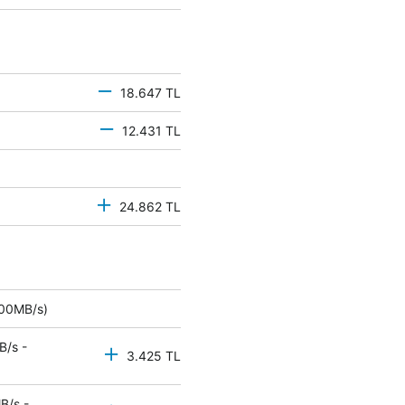
18.647 TL
12.431 TL
24.862 TL
 500MB/s)
B/s -
3.425 TL
B/s -