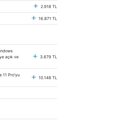
2.918 TL
16.871 TL
Windows
eye açık ve
3.679 TL
s 11 Pro'yu
10.148 TL