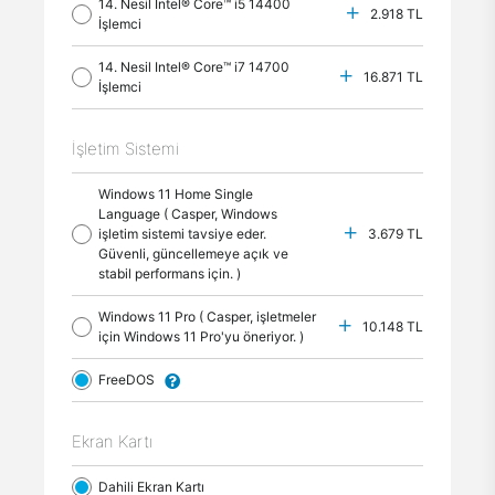
14. Nesil Intel® Core™ i5 14400
2.918 TL
İşlemci
14. Nesil Intel® Core™ i7 14700
16.871 TL
İşlemci
İşletim Sistemi
Windows 11 Home Single
Language ( Casper, Windows
işletim sistemi tavsiye eder.
3.679 TL
Güvenli, güncellemeye açık ve
stabil performans için. )
Windows 11 Pro ( Casper, işletmeler
10.148 TL
için Windows 11 Pro'yu öneriyor. )
FreeDOS
Ekran Kartı
Dahili Ekran Kartı