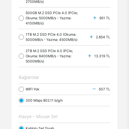
2700MB/s)
500GB M.2 SSD PCle 4.0 (PCle;
Okuma: 5000MB/s - Yazma:
951 TL
4100MB/s)
1TB M.2 SSD PCle 4.0 (Okuma:
2.854 TL
5000MB/s - Yazma: 4500MB/s)
2TB M.2 SSD PCle 4.0 (PCle;
Okuma: 6400MB/s - Yazma:
13.319 TL
5000MB/s)
Bağlantılar
WIFI Yok
507 TL
300 Mbps 802.11 b/g/n
Klavye – Mouse Set
Kablolu Set Siyah