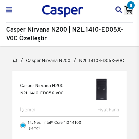
0
Casper Nirvana N200 | N2L.1410-ED05X-
V0C Özelleştir
Casper Nirvana N200
N2L.1410-ED05X-V0C
Öze
Casper Nirvana N200
N2L.1410-ED05X-V0C
İşlemci
Fiyat Farkı
14. Nesil Intel® Core™ i3 14100
İşlemci