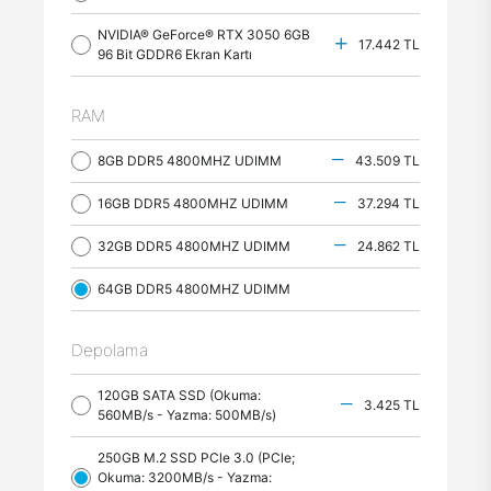
NVIDIA® GeForce® RTX 3050 6GB
17.442 TL
96 Bit GDDR6 Ekran Kartı
RAM
8GB DDR5 4800MHZ UDIMM
43.509 TL
16GB DDR5 4800MHZ UDIMM
37.294 TL
32GB DDR5 4800MHZ UDIMM
24.862 TL
64GB DDR5 4800MHZ UDIMM
Depolama
120GB SATA SSD (Okuma:
3.425 TL
560MB/s - Yazma: 500MB/s)
250GB M.2 SSD PCle 3.0 (PCle;
Okuma: 3200MB/s - Yazma: