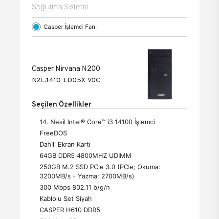
Soğutma Sistemi
Casper İşlemci Fanı
Casper Nirvana N200
N2L.1410-ED05X-V0C
Seçilen Özellikler
14. Nesil Intel® Core™ i3 14100 İşlemci
FreeDOS
Dahili Ekran Kartı
64GB DDR5 4800MHZ UDIMM
250GB M.2 SSD PCle 3.0 (PCle; Okuma:
3200MB/s - Yazma: 2700MB/s)
300 Mbps 802.11 b/g/n
Kablolu Set Siyah
CASPER H610 DDR5