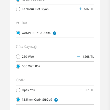
Kablosuz Set Siyah
507 TL
Anakart
CASPER H610 DDR5
Güç Kaynağı
250 Watt
1.268 TL
500 Watt 85+
Optik
Optik Yok
951 TL
13,5 mm Optik Sürücü