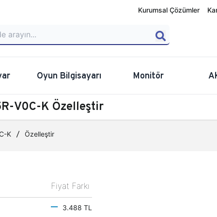
Kurumsal Çözümler
Ka
yar
Oyun Bilgisayarı
Monitör
A
R-V0C-K Özelleştir
C-K
Özelleştir
Fiyat Farkı
3.488 TL