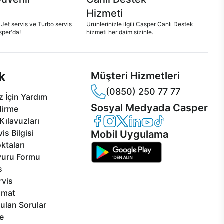
Hizmeti
 Jet servis ve Turbo servis
Ürünlerinizle ilgili Casper Canlı Destek
sper'da!
hizmeti her daim sizinle.
k
Müşteri Hizmetleri
(0850) 250 77 77
 İçin Yardım
Sosyal Medyada Casper
dirme
Casper Facebook
Casper Instagram
Casper Twitter
Casper LinkedIn
Casper YouTube
Casper TikTok
Kılavuzları
is Bilgisi
Mobil Uygulama
ktaları
vuru Formu
s
rvis
limat
ulan Sorular
e