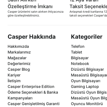
Özelleştirme İmkanı
Taksit Seçenekle
Casper ürünlerini satın alırken ihtiyacınıza
Anlaşmalı kredi kartlarına 1
göre özelleştirebilirsiniz.
taksit seçenekleri Casper'da
Casper Hakkında
Kategoriler
Hakkımızda
Telefon
Markalarımız
Tablet
Mağazalar
Bilgisayar
Değerlerimiz
Notebook
Casper Blog
Dizüstü Bilgisayar
Kariyer
Masaüstü Bilgisaya
İletişim
Oyun Bilgisayarı
Casper Enterprise Edition
Gaming Laptop
Ödeme Seçenekleri & Banka
Dizüstü Oyun Bilgis
Kampanyaları
Masaüstü Oyun Bilg
Casper Genişletilmiş Garanti
Oyuncu Monitörü