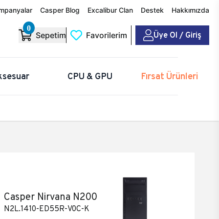
mpanyalar
Casper Blog
Excalibur Clan
Destek
Hakkımızda
0
Üye Ol / Giriş
Sepetim
Favorilerim
ksesuar
CPU & GPU
Fırsat Ürünleri
Casper Nirvana N200
N2L.1410-ED55R-V0C-K