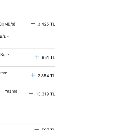
 500MB/s)
3.425 TL
B/s -
B/s -
951 TL
zma:
2.854 TL
 - Yazma:
13.319 TL
507 TL