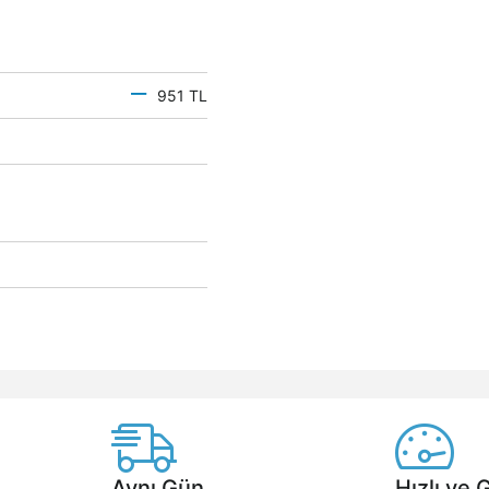
951 TL
Aynı Gün
Hızlı ve 