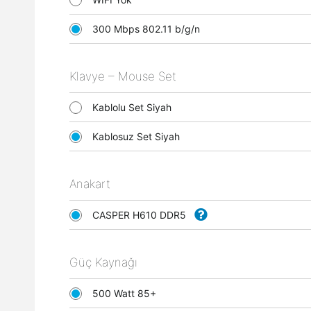
300 Mbps 802.11 b/g/n
Klavye – Mouse Set
Kablolu Set Siyah
Kablosuz Set Siyah
Anakart
CASPER H610 DDR5
Güç Kaynağı
500 Watt 85+