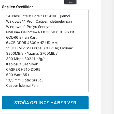
Seçilen Özellikler
14. Nesil Intel® Core™ i3 14100 İşlemci
Windows 11 Pro ( Casper, işletmeler için
Windows 11 Pro'yu öneriyor. )
NVIDIA® GeForce® RTX 3050 6GB 96 Bit
GDDR6 Ekran Kartı
64GB DDR5 4800MHZ UDIMM
250GB M.2 SSD PCle 3.0 (PCle; Okuma:
3200MB/s - Yazma: 2700MB/s)
300 Mbps 802.11 b/g/n
Kablosuz Set Siyah
CASPER H610 DDR5
500 Watt 85+
13,5 mm Optik Sürücü
Casper İşlemci Fanı
STOĞA GELİNCE HABER VER