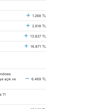
1.268 TL
2.918 TL
13.827 TL
16.871 TL
Windows
eye açık ve
6.469 TL
s 11