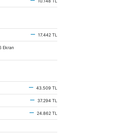
10.148 TL
17.442 TL
6 Ekran
43.509 TL
37.294 TL
24.862 TL