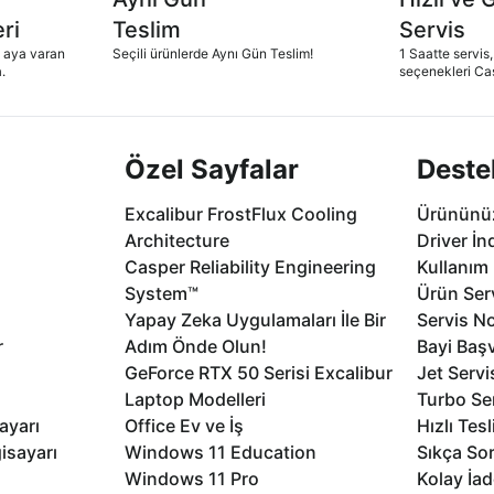
ri
Teslim
Servis
2 aya varan
Seçili ürünlerde Aynı Gün Teslim!
1 Saatte servis,
.
seçenekleri Ca
Özel Sayfalar
Deste
Excalibur FrostFlux Cooling
Ürününüz
Architecture
Driver İn
Casper Reliability Engineering
Kullanım 
System™
Ürün Serv
Yapay Zeka Uygulamaları İle Bir
Servis No
r
Adım Önde Olun!
Bayi Baş
GeForce RTX 50 Serisi Excalibur
Jet Servi
Laptop Modelleri
Turbo Se
ayarı
Office Ev ve İş
Hızlı Tes
isayarı
Windows 11 Education
Sıkça Sor
Windows 11 Pro
Kolay İad