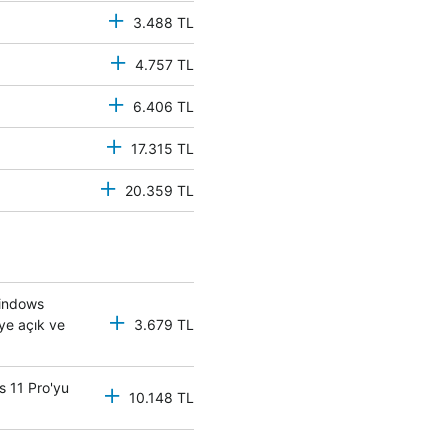
3.488 TL
4.757 TL
6.406 TL
17.315 TL
20.359 TL
Windows
eye açık ve
3.679 TL
s 11 Pro'yu
10.148 TL