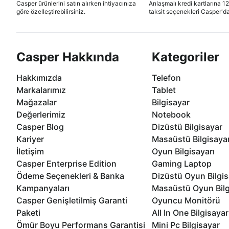
Casper ürünlerini satın alırken ihtiyacınıza
Anlaşmalı kredi kartlarına 1
göre özelleştirebilirsiniz.
taksit seçenekleri Casper'da
Casper Hakkında
Kategoriler
Hakkımızda
Telefon
Markalarımız
Tablet
Mağazalar
Bilgisayar
Değerlerimiz
Notebook
Casper Blog
Dizüstü Bilgisayar
Kariyer
Masaüstü Bilgisaya
İletişim
Oyun Bilgisayarı
Casper Enterprise Edition
Gaming Laptop
Ödeme Seçenekleri & Banka
Dizüstü Oyun Bilgis
Kampanyaları
Masaüstü Oyun Bilg
Casper Genişletilmiş Garanti
Oyuncu Monitörü
Paketi
All In One Bilgisayar
Ömür Boyu Performans Garantisi
Mini Pc Bilgisayar