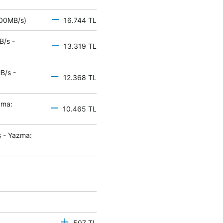
 500MB/s)
16.744 TL
B/s -
13.319 TL
B/s -
12.368 TL
zma:
10.465 TL
 - Yazma:
507 TL