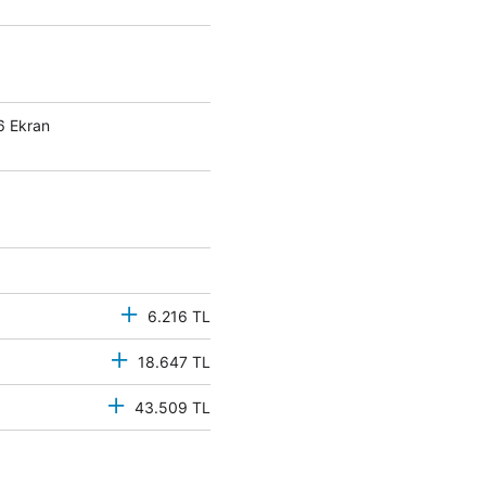
6 Ekran
6.216 TL
18.647 TL
43.509 TL