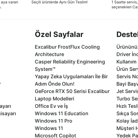
2 aya varan
Seçili ürünlerde Aynı Gün Teslim!
1 Saatte servis,
.
seçenekleri Ca
Özel Sayfalar
Deste
Excalibur FrostFlux Cooling
Ürününüz
Architecture
Driver İn
Casper Reliability Engineering
Kullanım 
System™
Ürün Serv
Yapay Zeka Uygulamaları İle Bir
Servis No
r
Adım Önde Olun!
Bayi Baş
GeForce RTX 50 Serisi Excalibur
Jet Servi
Laptop Modelleri
Turbo Se
ayarı
Office Ev ve İş
Hızlı Tes
isayarı
Windows 11 Education
Sıkça Sor
Windows 11 Pro
Kolay İad
Windows 11
Müşteri H
Microsoft Copilot
Yedek Pa