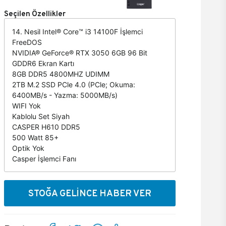
Seçilen Özellikler
14. Nesil Intel® Core™ i3 14100F İşlemci
FreeDOS
NVIDIA® GeForce® RTX 3050 6GB 96 Bit
GDDR6 Ekran Kartı
8GB DDR5 4800MHZ UDIMM
2TB M.2 SSD PCle 4.0 (PCle; Okuma:
6400MB/s - Yazma: 5000MB/s)
WIFI Yok
Kablolu Set Siyah
CASPER H610 DDR5
500 Watt 85+
Optik Yok
Casper İşlemci Fanı
STOĞA GELİNCE HABER VER