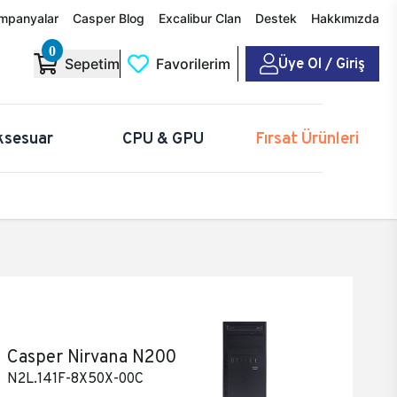
mpanyalar
Casper Blog
Excalibur Clan
Destek
Hakkımızda
0
Üye Ol / Giriş
Sepetim
Favorilerim
ksesuar
CPU & GPU
Fırsat Ürünleri
Casper Nirvana N200
N2L.141F-8X50X-00C