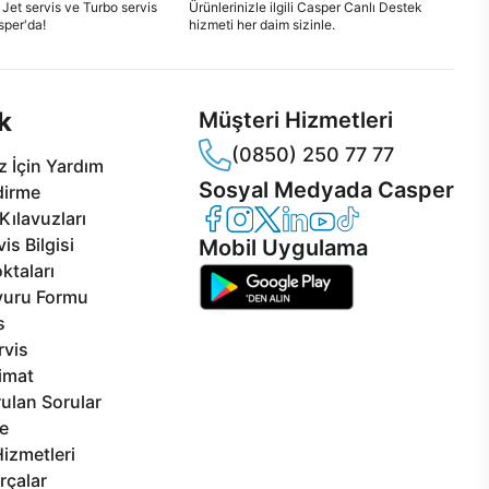
 Jet servis ve Turbo servis
Ürünlerinizle ilgili Casper Canlı Destek
sper'da!
hizmeti her daim sizinle.
k
Müşteri Hizmetleri
(0850) 250 77 77
 İçin Yardım
Sosyal Medyada Casper
dirme
Casper Facebook
Casper Instagram
Casper Twitter
Casper LinkedIn
Casper YouTube
Casper TikTok
Kılavuzları
is Bilgisi
Mobil Uygulama
ktaları
vuru Formu
s
rvis
limat
ulan Sorular
e
izmetleri
rçalar