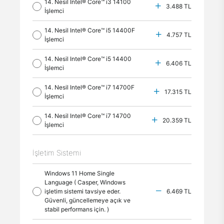
14. Nesil Intel® Core™ i3 14100
3.488 TL
İşlemci
14. Nesil Intel® Core™ i5 14400F
4.757 TL
İşlemci
14. Nesil Intel® Core™ i5 14400
6.406 TL
İşlemci
14. Nesil Intel® Core™ i7 14700F
17.315 TL
İşlemci
14. Nesil Intel® Core™ i7 14700
20.359 TL
İşlemci
İşletim Sistemi
Windows 11 Home Single
Language ( Casper, Windows
işletim sistemi tavsiye eder.
6.469 TL
Güvenli, güncellemeye açık ve
stabil performans için. )