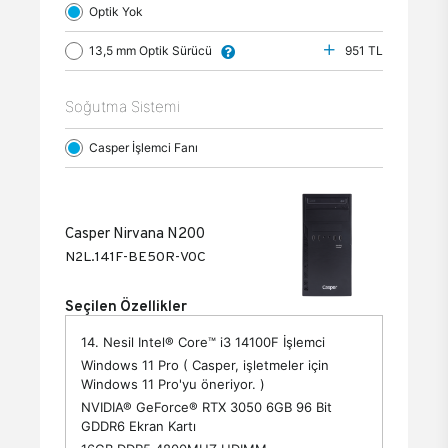
Optik Yok
13,5 mm Optik Sürücü
951 TL
Soğutma Sistemi
Casper İşlemci Fanı
Casper Nirvana N200
N2L.141F-BE50R-V0C
Seçilen Özellikler
14. Nesil Intel® Core™ i3 14100F İşlemci
Windows 11 Pro ( Casper, işletmeler için
Windows 11 Pro'yu öneriyor. )
NVIDIA® GeForce® RTX 3050 6GB 96 Bit
GDDR6 Ekran Kartı