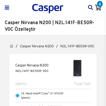
0
Casper Nirvana N200 | N2L.141F-BE50R-
V0C Özelleştir
Casper Nirvana N200
N2L.141F-BE50R-V0C
Öze
Casper Nirvana N200
N2L.141F-BE50R-V0C
İşlemci
Fiyat Farkı
14. Nesil Intel® Core™ i3 14100F
İşlemci