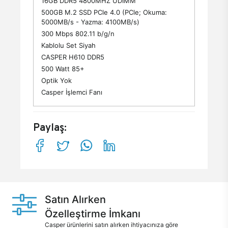
16GB DDR5 4800MHZ UDIMM
500GB M.2 SSD PCle 4.0 (PCle; Okuma:
5000MB/s - Yazma: 4100MB/s)
300 Mbps 802.11 b/g/n
Kablolu Set Siyah
CASPER H610 DDR5
500 Watt 85+
Optik Yok
Casper İşlemci Fanı
Paylaş:
Satın Alırken
Özelleştirme İmkanı
Casper ürünlerini satın alırken ihtiyacınıza göre