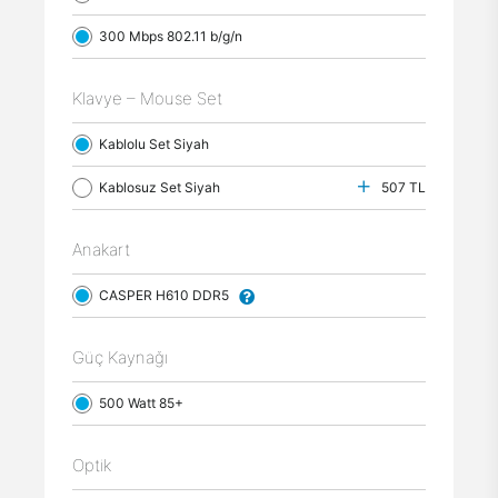
300 Mbps 802.11 b/g/n
Klavye – Mouse Set
Kablolu Set Siyah
Kablosuz Set Siyah
507 TL
Anakart
CASPER H610 DDR5
Güç Kaynağı
500 Watt 85+
Optik