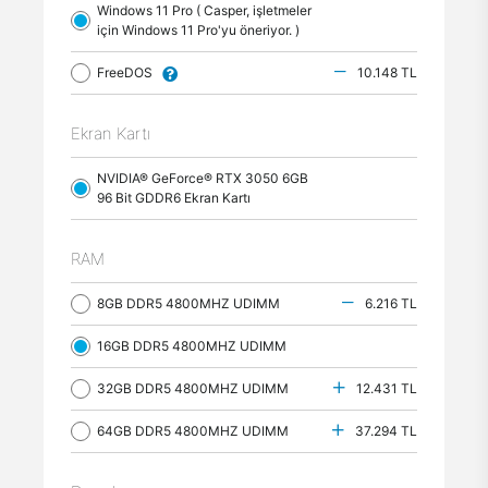
Windows 11 Pro ( Casper, işletmeler
için Windows 11 Pro'yu öneriyor. )
FreeDOS
10.148 TL
Ekran Kartı
NVIDIA® GeForce® RTX 3050 6GB
96 Bit GDDR6 Ekran Kartı
RAM
8GB DDR5 4800MHZ UDIMM
6.216 TL
16GB DDR5 4800MHZ UDIMM
32GB DDR5 4800MHZ UDIMM
12.431 TL
64GB DDR5 4800MHZ UDIMM
37.294 TL