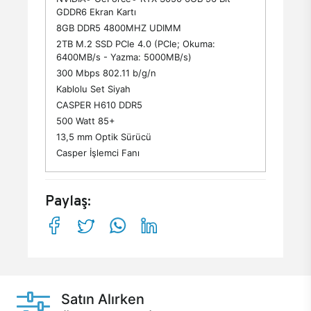
GDDR6 Ekran Kartı
8GB DDR5 4800MHZ UDIMM
2TB M.2 SSD PCle 4.0 (PCle; Okuma:
6400MB/s - Yazma: 5000MB/s)
300 Mbps 802.11 b/g/n
Kablolu Set Siyah
CASPER H610 DDR5
500 Watt 85+
13,5 mm Optik Sürücü
Casper İşlemci Fanı
Paylaş:
Satın Alırken