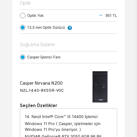
Optik
Optik Yok
951 TL
13,5 mm Optik Sürücü
Soğutma Sistemi
Casper İşlemci Fanı
Casper Nirvana N200
N2L.1440-8X55R-V0C
Seçilen Özellikler
14. Nesil Intel® Core™ i5 14400 İşlemci
Windows 11 Pro ( Casper, işletmeler için
Windows 11 Pro'yu öneriyor. )
NVIDIA® GeForce® RTX 3050 6GB 96 Bit