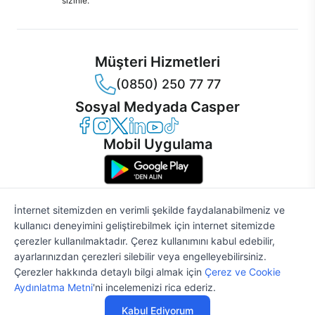
sizinle.
Müşteri Hizmetleri
(0850) 250 77 77
Sosyal Medyada Casper
Casper Facebook
Casper Instagram
Casper Twitter
Casper LinkedIn
Casper YouTube
Casper TikTok
Mobil Uygulama
İnternet sitemizden en verimli şekilde faydalanabilmeniz ve
kullanıcı deneyimini geliştirebilmek için internet sitemizde
© 2021 - 2026 Casper Bilgisayar Sistemleri A.Ş. Tüm Hakları Saklıdır
çerezler kullanılmaktadır. Çerez kullanımını kabul edebilir,
KVKK
ayarlarınızdan çerezleri silebilir veya engelleyebilirsiniz.
Çerez Politikası
Çerezler hakkında detaylı bilgi almak için
Çerez ve Cookie
Bilgi Güvenliği
Aydınlatma Metni
'ni incelemenizi rica ederiz.
Bilgi Toplumu Hizmetleri
79.087 TL
%2
SATIN AL
Mesafeli Satış Sözleşmesi
77.505 TL
Kabul Ediyorum