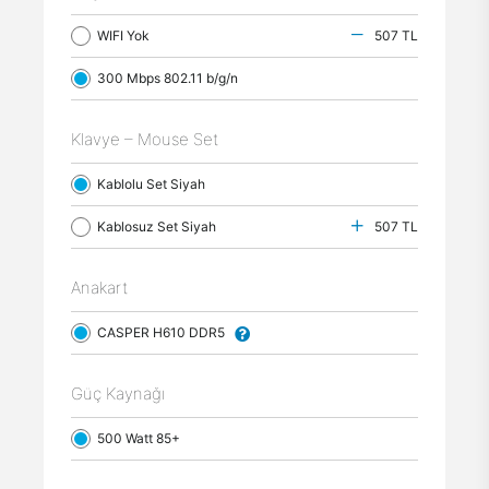
WIFI Yok
507 TL
300 Mbps 802.11 b/g/n
Klavye – Mouse Set
Kablolu Set Siyah
Kablosuz Set Siyah
507 TL
Anakart
CASPER H610 DDR5
Güç Kaynağı
500 Watt 85+