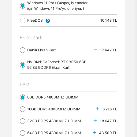
Windows 11 Pro ( Casper, işletmeler
için Windows 11 Pro'yu öneriyor. )
FreeDOS
10.148 TL
Ekran Kartı
Dahili Ekran Kartı
17.442 TL
NVIDIA® GeForce® RTX 3050 6GB
96 Bit GDDR6 Ekran Kartı
RAM
8GB DDR5 4800MHZ UDIMM
16GB DDR5 4800MHZ UDIMM
6.216 TL
32GB DDR5 4800MHZ UDIMM
18.647 TL
64GB DDR5 4800MHZ UDIMM
43.509 TL