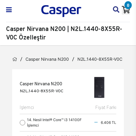
0
Casper Nirvana N200 | N2L.1440-8X55R-
V0C Özelleştir
Casper Nirvana N200
N2L.1440-8X55R-V0C
Öz
Casper Nirvana N200
N2L.1440-8X55R-V0C
İşlemci
Fiyat Farkı
14. Nesil Intel® Core™ i3 14100F
6.406 TL
İşlemci