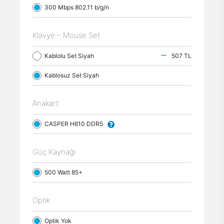
300 Mbps 802.11 b/g/n
Klavye – Mouse Set
Kablolu Set Siyah
507 TL
Kablosuz Set Siyah
Anakart
CASPER H610 DDR5
Güç Kaynağı
500 Watt 85+
Optik
Optik Yok