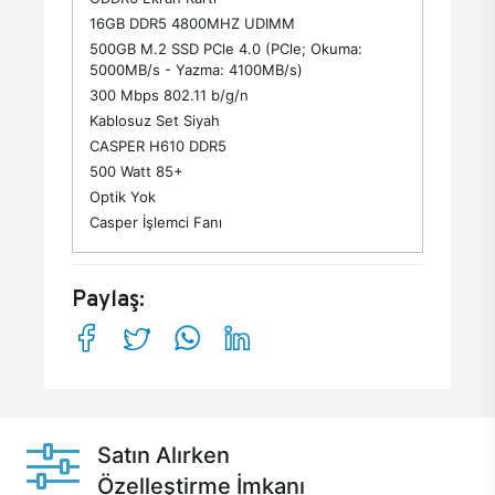
16GB DDR5 4800MHZ UDIMM
500GB M.2 SSD PCle 4.0 (PCle; Okuma:
5000MB/s - Yazma: 4100MB/s)
300 Mbps 802.11 b/g/n
Kablosuz Set Siyah
CASPER H610 DDR5
500 Watt 85+
Optik Yok
Casper İşlemci Fanı
Paylaş:
Satın Alırken
Özelleştirme İmkanı