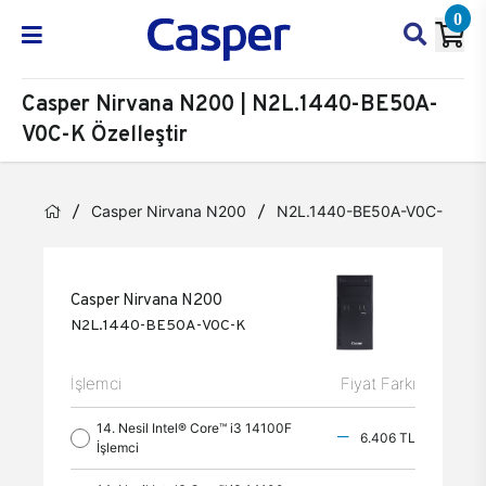
0
Casper Nirvana N200 | N2L.1440-BE50A-
V0C-K Özelleştir
Casper Nirvana N200
N2L.1440-BE50A-V0C-K
Casper Nirvana N200
N2L.1440-BE50A-V0C-K
İşlemci
Fiyat Farkı
14. Nesil Intel® Core™ i3 14100F
6.406 TL
İşlemci