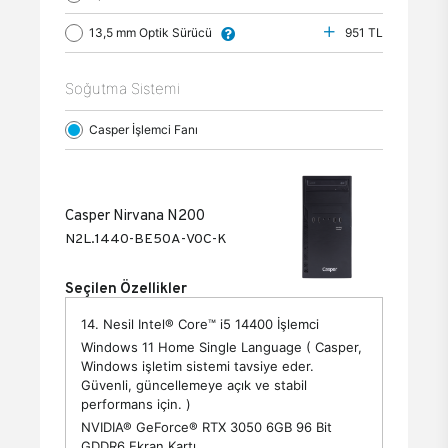
13,5 mm Optik Sürücü
951 TL
Soğutma Sistemi
Casper İşlemci Fanı
Casper Nirvana N200
N2L.1440-BE50A-V0C-K
Seçilen Özellikler
14. Nesil Intel® Core™ i5 14400 İşlemci
Windows 11 Home Single Language ( Casper,
Windows işletim sistemi tavsiye eder.
Güvenli, güncellemeye açık ve stabil
performans için. )
NVIDIA® GeForce® RTX 3050 6GB 96 Bit
GDDR6 Ekran Kartı