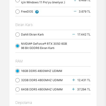
6.469 TL
için Windows 11 Pro'yu öneriyor. )
FreeDOS
3.679 TL
Ekran Kartı
Dahili Ekran Kartı
17.442 TL
NVIDIA® GeForce® RTX 3050 6GB
96 Bit GDDR6 Ekran Kartı
RAM
16GB DDR5 4800MHZ UDIMM
32GB DDR5 4800MHZ UDIMM
12.431 TL
64GB DDR5 4800MHZ UDIMM
37.294 TL
Depolama