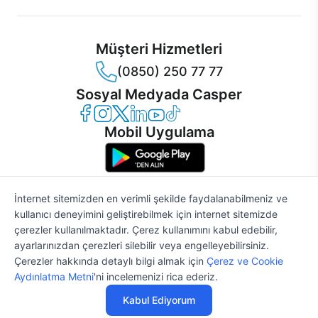
Müşteri Hizmetleri
(0850) 250 77 77
Sosyal Medyada Casper
Casper Facebook
Casper Instagram
Casper Twitter
Casper LinkedIn
Casper YouTube
Casper TikTok
Mobil Uygulama
İnternet sitemizden en verimli şekilde faydalanabilmeniz ve
kullanıcı deneyimini geliştirebilmek için internet sitemizde
© 2021 - 2026 Casper Bilgisayar Sistemleri A.Ş. Tüm Hakları Saklıdır
çerezler kullanılmaktadır. Çerez kullanımını kabul edebilir,
KVKK
ayarlarınızdan çerezleri silebilir veya engelleyebilirsiniz.
Çerez Politikası
Çerezler hakkında detaylı bilgi almak için
Çerez ve Cookie
Bilgi Güvenliği
Aydınlatma Metni
'ni incelemenizi rica ederiz.
Bilgi Toplumu Hizmetleri
65.755 TL
%2
SATIN AL
Mesafeli Satış Sözleşmesi
64.440 TL
Kabul Ediyorum
Aydınlatma Metni