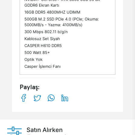
GDDR6 Ekran Kartı
16GB DDR5 4800MHZ UDIMM
500GB M.2 SSD PCle 4.0 (PCle; Okuma:
5000MB/s - Yazma: 4100MB/s)
300 Mbps 802.11 b/g/n
Kablosuz Set Siyah
CASPER H610 DDR5
500 Watt 85+
Optik Yok
Casper İşlemci Fanı
Paylaş:
Satın Alırken