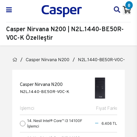
0
Casper Nirvana N200 | N2L.1440-BE50R-
V0C-K Özelleştir
Casper Nirvana N200
N2L.1440-BE50R-V0C-K
Casper Nirvana N200
N2L.1440-BE50R-V0C-K
İşlemci
Fiyat Farkı
14. Nesil Intel® Core™ i3 14100F
6.406 TL
İşlemci