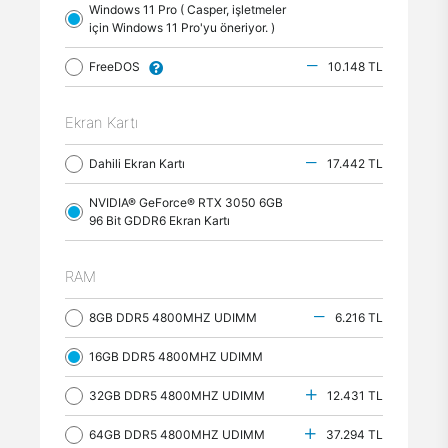
Windows 11 Pro ( Casper, işletmeler
için Windows 11 Pro'yu öneriyor. )
FreeDOS
10.148 TL
Ekran Kartı
Dahili Ekran Kartı
17.442 TL
NVIDIA® GeForce® RTX 3050 6GB
96 Bit GDDR6 Ekran Kartı
RAM
8GB DDR5 4800MHZ UDIMM
6.216 TL
16GB DDR5 4800MHZ UDIMM
32GB DDR5 4800MHZ UDIMM
12.431 TL
64GB DDR5 4800MHZ UDIMM
37.294 TL