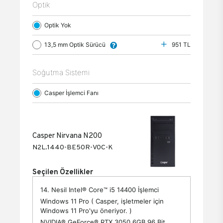
Optik
Optik Yok
13,5 mm Optik Sürücü
951 TL
Soğutma Sistemi
Casper İşlemci Fanı
Casper Nirvana N200
N2L.1440-BE50R-V0C-K
Seçilen Özellikler
14. Nesil Intel® Core™ i5 14400 İşlemci
Windows 11 Pro ( Casper, işletmeler için
Windows 11 Pro'yu öneriyor. )
NVIDIA® GeForce® RTX 3050 6GB 96 Bit