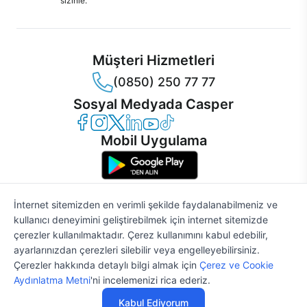
sizinle.
Müşteri Hizmetleri
(0850) 250 77 77
Sosyal Medyada Casper
Casper Facebook
Casper Instagram
Casper Twitter
Casper LinkedIn
Casper YouTube
Casper TikTok
Mobil Uygulama
İnternet sitemizden en verimli şekilde faydalanabilmeniz ve
kullanıcı deneyimini geliştirebilmek için internet sitemizde
© 2021 - 2026 Casper Bilgisayar Sistemleri A.Ş. Tüm Hakları Saklıdır
çerezler kullanılmaktadır. Çerez kullanımını kabul edebilir,
KVKK
ayarlarınızdan çerezleri silebilir veya engelleyebilirsiniz.
Çerez Politikası
Çerezler hakkında detaylı bilgi almak için
Çerez ve Cookie
Bilgi Güvenliği
Aydınlatma Metni
'ni incelemenizi rica ederiz.
Bilgi Toplumu Hizmetleri
72.356 TL
%2
SATIN AL
Mesafeli Satış Sözleşmesi
70.909 TL
Kabul Ediyorum