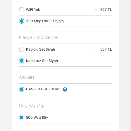
WIFI Yok
507 TL
300 Mbps 802.11 b/g/n
Klavye – Mouse Set
Kablolu Set Siyah
507 TL
Kablosuz Set Siyah
Anakart
CASPER H610 DDR5
Güç Kaynağı
500 Watt 85+