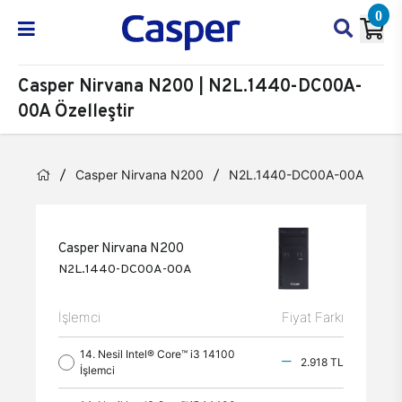
0
Casper Nirvana N200 | N2L.1440-DC00A-
00A Özelleştir
Casper Nirvana N200
N2L.1440-DC00A-00A
Öz
Casper Nirvana N200
N2L.1440-DC00A-00A
İşlemci
Fiyat Farkı
14. Nesil Intel® Core™ i3 14100
2.918 TL
İşlemci