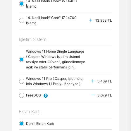
14. Nesil Intel® Core™ i5 14400
İşlemci
14. Nesil Intel® Core™ i7 14700
13.953 TL
İşlemci
İşletim Sistemi
Windows 11 Home Single Language
( Casper, Windows işletim sistemi
tavsiye eder. Güvenli, güncellemeye
açık ve stabil performans için. )
Windows 11 Pro ( Casper, işletmeler
6.469 TL
için Windows 11 Pro'yu öneriyor. )
FreeDOS
3.679 TL
Ekran Kartı
Dahili Ekran Kartı