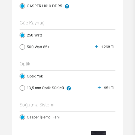
CASPER H610 DDR5
Güç Kaynağı
250 Watt
500 Watt 85+
1.268 TL
Optik
Optik Yok
13,5 mm Optik Sürücü
951 TL
Soğutma Sistemi
Casper İşlemci Fanı