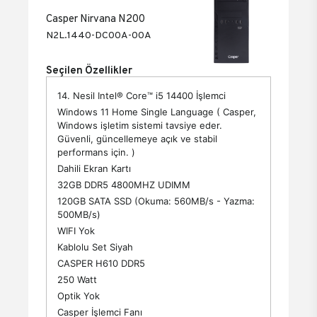
Casper Nirvana N200
N2L.1440-DC00A-00A
Seçilen Özellikler
14. Nesil Intel® Core™ i5 14400 İşlemci
Windows 11 Home Single Language ( Casper,
Windows işletim sistemi tavsiye eder.
Güvenli, güncellemeye açık ve stabil
performans için. )
Dahili Ekran Kartı
32GB DDR5 4800MHZ UDIMM
120GB SATA SSD (Okuma: 560MB/s - Yazma:
500MB/s)
WIFI Yok
Kablolu Set Siyah
CASPER H610 DDR5
250 Watt
Optik Yok
Casper İşlemci Fanı