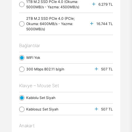
1TB M.2 SSD PCle 4.0 (Okuma:
6.279 TL
5000MB/s - Yazma: 4500MB/s)
2TB M.2 SSD PCle 4.0 (PCle;
Okuma: 6400MB/s - Yazma:
16.744 TL
5000MB/s)
Bağlantılar
WIFI Yok
300 Mbps 802.11 b/g/n
507 TL
Klavye – Mouse Set
Kablolu Set Siyah
Kablosuz Set Siyah
507 TL
Anakart