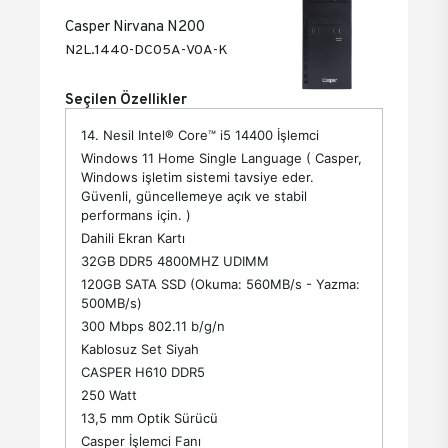
Casper Nirvana N200
N2L.1440-DC05A-V0A-K
Seçilen Özellikler
14. Nesil Intel® Core™ i5 14400 İşlemci
Windows 11 Home Single Language ( Casper,
Windows işletim sistemi tavsiye eder.
Güvenli, güncellemeye açık ve stabil
performans için. )
Dahili Ekran Kartı
32GB DDR5 4800MHZ UDIMM
120GB SATA SSD (Okuma: 560MB/s - Yazma:
500MB/s)
300 Mbps 802.11 b/g/n
Kablosuz Set Siyah
CASPER H610 DDR5
250 Watt
13,5 mm Optik Sürücü
Casper İşlemci Fanı