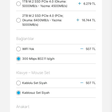
1TB M.2 SSD PCle 4.0 (Okuma:
6.279 TL
5000MB/s - Yazma: 4500MB/s)
2TB M.2 SSD PCle 4.0 (PCle;
Okuma: 6400MB/s - Yazma:
16.744 TL
5000MB/s)
Bağlantılar
WIFI Yok
507 TL
300 Mbps 802.11 b/g/n
Klavye – Mouse Set
Kablolu Set Siyah
507 TL
Kablosuz Set Siyah
Anakart