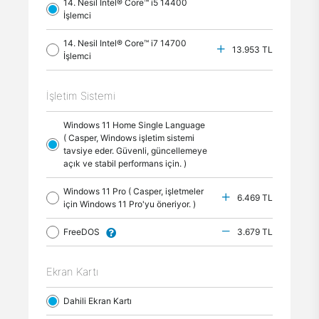
14. Nesil Intel® Core™ i5 14400
İşlemci
14. Nesil Intel® Core™ i7 14700
13.953 TL
İşlemci
İşletim Sistemi
Windows 11 Home Single Language
( Casper, Windows işletim sistemi
tavsiye eder. Güvenli, güncellemeye
açık ve stabil performans için. )
Windows 11 Pro ( Casper, işletmeler
6.469 TL
için Windows 11 Pro'yu öneriyor. )
FreeDOS
3.679 TL
Ekran Kartı
Dahili Ekran Kartı