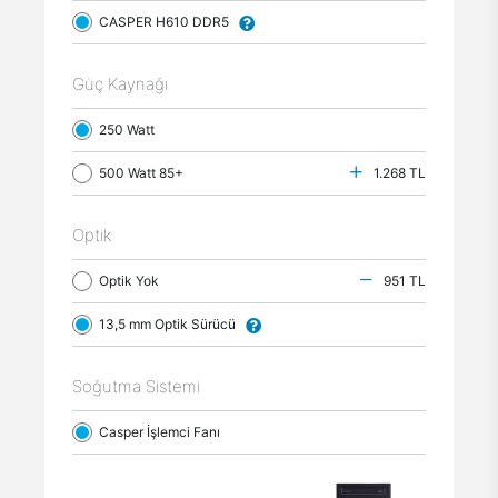
CASPER H610 DDR5
Güç Kaynağı
250 Watt
500 Watt 85+
1.268 TL
Optik
Optik Yok
951 TL
13,5 mm Optik Sürücü
Soğutma Sistemi
Casper İşlemci Fanı