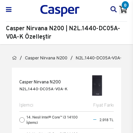
0
Casper Nirvana N200 | N2L.1440-DC05A-
V0A-K Özelleştir
Casper Nirvana N200
N2L.1440-DC05A-V0A-K
Casper Nirvana N200
N2L.1440-DC05A-V0A-K
İşlemci
Fiyat Farkı
14. Nesil Intel® Core™ i3 14100
2.918 TL
İşlemci