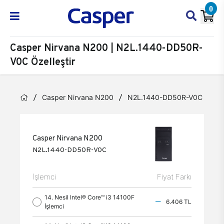
0
Casper Nirvana N200 | N2L.1440-DD50R-
V0C Özelleştir
Casper Nirvana N200
N2L.1440-DD50R-V0C
Öz
Casper Nirvana N200
N2L.1440-DD50R-V0C
İşlemci
Fiyat Farkı
14. Nesil Intel® Core™ i3 14100F
6.406 TL
İşlemci