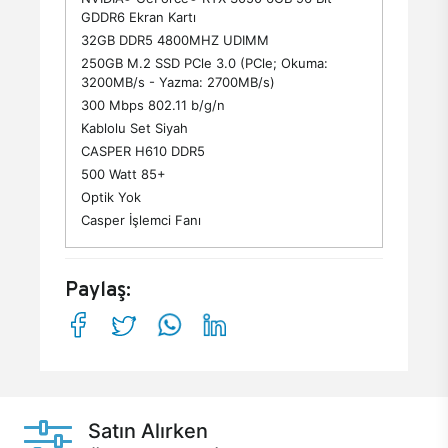
GDDR6 Ekran Kartı
32GB DDR5 4800MHZ UDIMM
250GB M.2 SSD PCle 3.0 (PCle; Okuma:
3200MB/s - Yazma: 2700MB/s)
300 Mbps 802.11 b/g/n
Kablolu Set Siyah
CASPER H610 DDR5
500 Watt 85+
Optik Yok
Casper İşlemci Fanı
Paylaş:
Satın Alırken