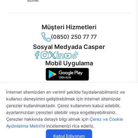
sizinle.
Müşteri Hizmetleri
(0850) 250 77 77
Sosyal Medyada Casper
Casper Facebook
Casper Instagram
Casper Twitter
Casper LinkedIn
Casper YouTube
Casper TikTok
Mobil Uygulama
İnternet sitemizden en verimli şekilde faydalanabilmeniz ve
kullanıcı deneyimini geliştirebilmek için internet sitemizde
© 2021 - 2026 Casper Bilgisayar Sistemleri A.Ş. Tüm Hakları Saklıdır
çerezler kullanılmaktadır. Çerez kullanımını kabul edebilir,
KVKK
ayarlarınızdan çerezleri silebilir veya engelleyebilirsiniz.
Çerez Politikası
Çerezler hakkında detaylı bilgi almak için
Çerez ve Cookie
Bilgi Güvenliği
Aydınlatma Metni
'ni incelemenizi rica ederiz.
Bilgi Toplumu Hizmetleri
STOĞA GELİNCE HABER VER
Mesafeli Satış Sözleşmesi
Kabul Ediyorum