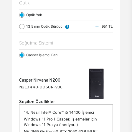
Optik
Optik Yok
13,5 mm Optik Sürücü
951 TL
Soğutma Sistemi
Casper İşlemci Fanı
Casper Nirvana N200
N2L.1440-DD50R-V0C
Seçilen Özellikler
14. Nesil Intel® Core™ i5 14400 İşlemci
Windows 11 Pro ( Casper, işletmeler için
Windows 11 Pro'yu öneriyor. )
NVIDIA® GeForce® RTX 3050 6GB 96 Bit