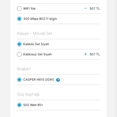
WIFI Yok
507 TL
300 Mbps 802.11 b/g/n
Klavye – Mouse Set
Kablolu Set Siyah
Kablosuz Set Siyah
507 TL
Anakart
CASPER H610 DDR5
Güç Kaynağı
500 Watt 85+