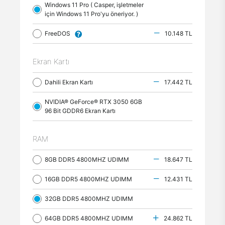
Windows 11 Pro ( Casper, işletmeler
için Windows 11 Pro'yu öneriyor. )
FreeDOS
10.148 TL
Ekran Kartı
Dahili Ekran Kartı
17.442 TL
NVIDIA® GeForce® RTX 3050 6GB
96 Bit GDDR6 Ekran Kartı
RAM
8GB DDR5 4800MHZ UDIMM
18.647 TL
16GB DDR5 4800MHZ UDIMM
12.431 TL
32GB DDR5 4800MHZ UDIMM
64GB DDR5 4800MHZ UDIMM
24.862 TL