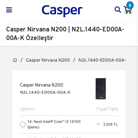
0
Casper Nirvana N200 | N2L.1440-ED00A-
00A-K Özelleştir
Casper Nirvana N200
N2L.1440-ED00A-00A-K
Casper Nirvana N200
N2L.1440-ED00A-00A-K
İşlemci
Fiyat Farkı
14. Nesil Intel® Core™ i3 14100
2.918 TL
İşlemci