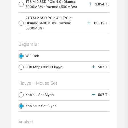
1TB M.2 SSD PCle 4.0 (Okuma:
2.854 TL
5000MB/s - Yazma: 4500MB/s)
2TB M.2 SSD PCle 4.0 (PCle;
Okuma: 6400MB/s - Yazma:
13.319 TL
5000MB/s)
Bağlantılar
WIFI Yok
300 Mbps 802.11 b/g/n
507 TL
Klavye – Mouse Set
Kablolu Set Siyah
507 TL
Kablosuz Set Siyah
Anakart