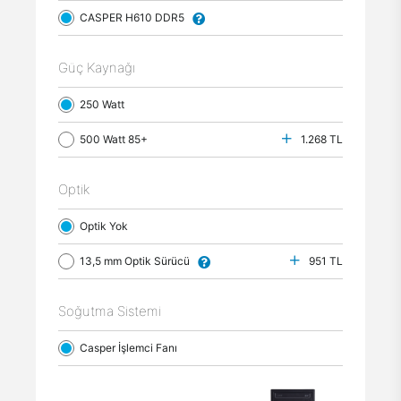
CASPER H610 DDR5
Güç Kaynağı
250 Watt
500 Watt 85+
1.268 TL
Optik
Optik Yok
13,5 mm Optik Sürücü
951 TL
Soğutma Sistemi
Casper İşlemci Fanı