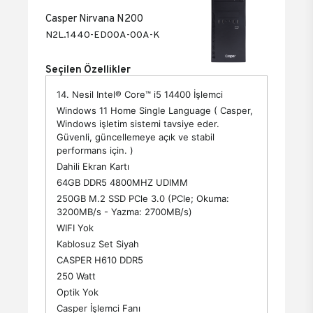
Casper Nirvana N200
N2L.1440-ED00A-00A-K
Seçilen Özellikler
14. Nesil Intel® Core™ i5 14400 İşlemci
Windows 11 Home Single Language ( Casper,
Windows işletim sistemi tavsiye eder.
Güvenli, güncellemeye açık ve stabil
performans için. )
Dahili Ekran Kartı
64GB DDR5 4800MHZ UDIMM
250GB M.2 SSD PCle 3.0 (PCle; Okuma:
3200MB/s - Yazma: 2700MB/s)
WIFI Yok
Kablosuz Set Siyah
CASPER H610 DDR5
250 Watt
Optik Yok
Casper İşlemci Fanı