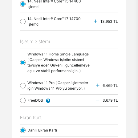
14. Nesil Intel® Core™ i5 14400
İşlemci
14. Nesil Intel® Core™ i7 14700
13.953 TL
İşlemci
İşletim Sistemi
Windows 11 Home Single Language
( Casper, Windows işletim sistemi
tavsiye eder. Güvenli, güncellemeye
açık ve stabil performans için. )
Windows 11 Pro ( Casper, işletmeler
6.469 TL
için Windows 11 Pro'yu öneriyor. )
FreeDOS
3.679 TL
Ekran Kartı
Dahili Ekran Kartı